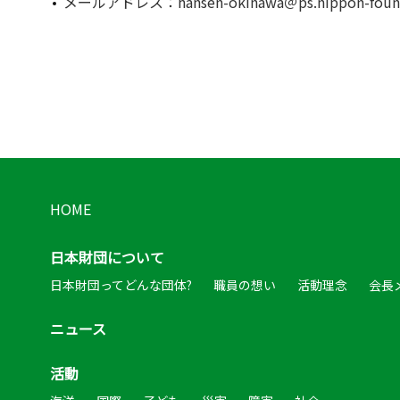
メールアドレス：hansen-okinawa＠ps.nippon-founda
HOME
日本財団について
日本財団ってどんな団体?
職員の想い
活動理念
会長
ニュース
活動