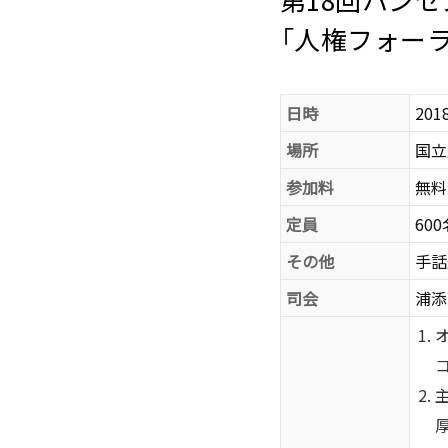
第18回ハン
「人権フォーラム
日時
201
場所
国立
参加料
無料
定員
60
その他
手話
司会
浦添