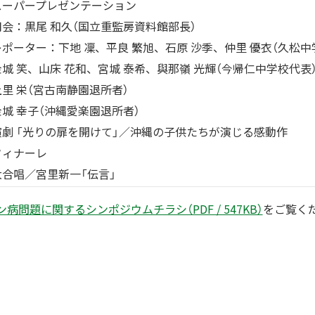
スーパープレゼンテーション
司会：黒尾 和久（国立重監房資料館部長）
レポーター：下地 凜、平良 繁旭、石原 沙季、仲里 優衣（久松中
金城 笑、山床 花和、宮城 泰希、與那嶺 光輝（今帰仁中学校代表
上里 栄（宮古南静園退所者）
金城 幸子（沖縄愛楽園退所者）
演劇 「光りの扉を開けて」／沖縄の子供たちが演じる感動作
フィナーレ
大合唱／宮里新一「伝言」
病問題に関するシンポジウムチラシ（PDF / 547KB）
をご覧く