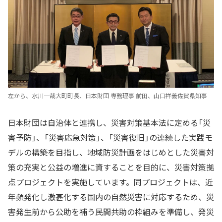
左から、水川一哉大町町長、日本財団 専務理事 前田、山口祥義佐賀県知事
日本財団は自治体と連携し、災害対策基本法に定める「災
害予防」、「災害応急対策」、「災害復旧」の連続した実践モ
デルの構築を目指し、地域防災計画をはじめとした災害対
策の充実と公益の増進に資することを目的に、災害対策拠
点プロジェクトを実施しています。同プロジェクトは、近
年頻発化し激甚化する国内の自然災害に対応するため、災
害発生前から公助を補う民間共助の枠組みを準備し、発災