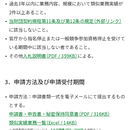
過去3年以内に業務内容、規模において類似業務実績が
2件以上あること。
当財団契約規程第11条及び第12条の規定（外部リンク）
に該当しないこと。
官庁から指名停止または一般競争参加資格停止を受けて
いる期間中に該当しない者であること。
その他
入札説明書（PDF / 359KB）
による。
3．申請方法及び申請受付期間
申請方法：申請書類一式を電子メールにて提出するもの
とする。
申請書・申告書・秘密保持同意書（PDF / 316KB）
類似実績業務一覧（Excel / 14KB）
※
申請書類の詳細については、
入札説明書（PDF / 359KB）
を参照のこと。