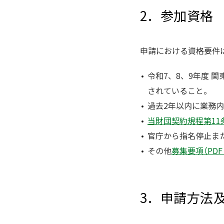
2．参加資格
申請における資格要件
令和7、8、9年度 
されていること。
過去2年以内に業務
当財団契約規程第11
官庁から指名停止ま
その他
募集要項（PDF /
3．申請方法