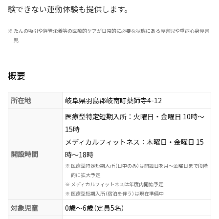
験できない運動体験も提供します。
※
たんの吸引や経管栄養等の医療的ケアが日常的に必要な状態にある障害児や重症心身障害
児
概要
所在地
岐阜県羽島郡岐南町薬師寺4-12
医療型特定短期入所：火曜日・金曜日 10時～
15時
メディカルフィットネス：木曜日・金曜日 15
開設時間
時～18時
※
医療型特定短期入所（日中のみ）は開設日を月～金曜日まで段階
的に拡大予定
※
メディカルフィットネスは年度内開始予定
※
医療型短期入所（宿泊を伴う）は現在準備中
対象児童
0歳～6歳（定員5名）