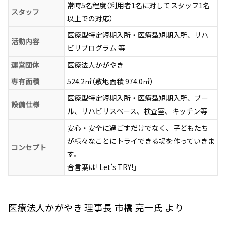
常時5名程度（利用者1名に対してスタッフ1名
スタッフ
以上での対応）
医療型特定短期入所・医療型短期入所、リハ
活動内容
ビリプログラム 等
運営団体
医療法人かがやき
専有面積
524.2㎡（敷地面積 974.0㎡）
医療型特定短期入所・医療型短期入所、プー
設備仕様
ル、リハビリスペース、検査室、キッチン等
安心・安全に過ごすだけでなく、子どもたち
が様々なことにトライできる場を作っていきま
コンセプト
す。
合言葉は「Let’s TRY!」
医療法人かがやき 理事長 市橋 亮一氏 より