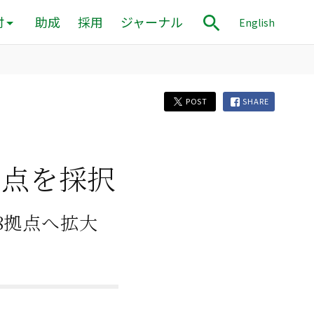
付
助成
採用
ジャーナル
English
POST
SHARE
拠点を採択
8拠点へ拡大