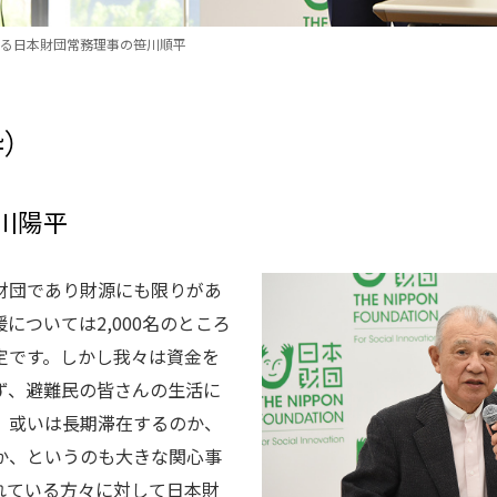
る日本財団常務理事の笹川順平
）
川陽平
財団であり財源にも限りがあ
については2,000名のところ
定です。しかし我々は資金を
ず、避難民の皆さんの生活に
、或いは長期滞在するのか、
か、というのも大きな関心事
れている方々に対して日本財