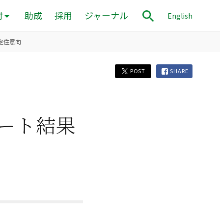
付
助成
採用
ジャーナル
English
定住意向
POST
SHARE
ート結果