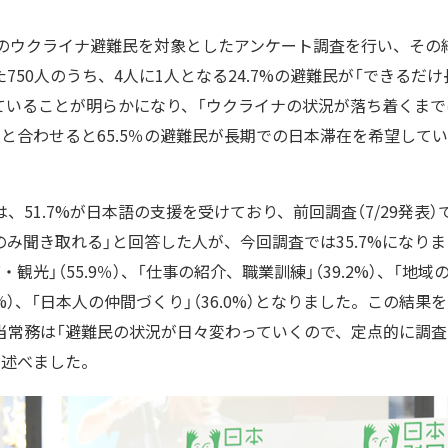
上のウクライナ避難民を対象としたアンケート調査を行い、その
750人のうち、4人に1人となる24.7%の避難民が「できるだ
ていることが明らかになり、「ウクライナの状況が落ち着くまで
と合わせると65.5％の避難民が長期での日本滞在を希望して
、51.7%が日本語の支援を受けており、前回調査（7/29発表）
み聞き取れる」と回答した人が、今回調査では35.7%になり
観光」（55.9％）、「仕事の紹介、職業訓練」（39.2%）、「地
7%）、「日本人の仲間づくり」（36.0%）となりました。この結
当常務は「避難民の状況が日々変わっていくので、定点的に調
と述べました。