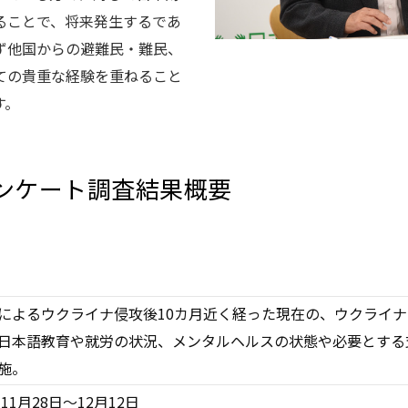
ることで、将来発生するであ
ず他国からの避難民・難民、
ての貴重な経験を重ねること
す。
ンケート調査結果概要
によるウクライナ侵攻後10カ月近く経った現在の、ウクライ
日本語教育や就労の状況、メンタルヘルスの状態や必要とする
施。
年11月28日～12月12日