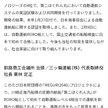
ノロジーズの4社で、第二ほくれん丸において自動運航シ
ステムの実証試験および共同開発を行ってまいりました。
開発の結果、本年1月27日付で、日本海事協会による自動
運航船に関する認証を取得しました。また、2月9日に
は、自動運航RORO船として、国土交通省の船舶検査に日
本で初めて合格しました。今後も当社の知見を提供しなが
ら、社会実装に向けて取り組んでまいります。
釧路商工会議所 会頭／三ッ輪運輸（株） 代表取締役
社長 栗林 定正
このたび日本財団様の「MEGURI2040」プロジェクトによ
り、川崎近海汽船様の定期内航船「第二ほくれん丸」が
RORO船として初めて自動運転レベル4相当での運航を釧
路から開始されることを、畏敬の念をもって祝意を表しま