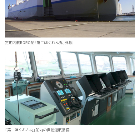
定期内航RORO船「第二ほくれん丸」外観
「第二ほくれん丸」船内の自動運航装備