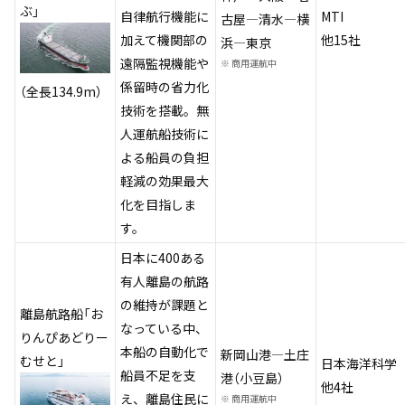
ぶ」
自律航行機能に
MTI
古屋―清水―横
加えて機関部の
他15社
浜―東京
遠隔監視機能や
※
商用運航中
係留時の省力化
（全長134.9m）
技術を搭載。無
人運航船技術に
よる船員の負担
軽減の効果最大
化を目指しま
す。
日本に400ある
有人離島の航路
の維持が課題と
離島航路船「お
なっている中、
りんぴあどりー
本船の自動化で
新岡山港―土庄
むせと」
日本海洋科学
船員不足を支
港（小豆島）
他4社
え、離島住民に
※
商用運航中