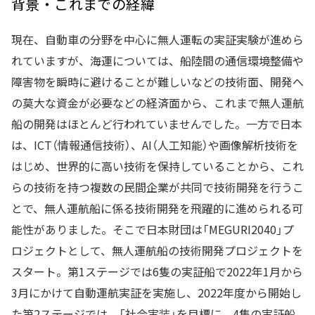
背景・これまでの経緯
現在、自動車の分野を中心に無人運転の実証実験が進めら
れていますが、海運については、船陸間の通信環境整備や
障害物を瞬時に避けることが難しいなどの技術面、開発へ
の莫大な資金が必要などの経済面から、これまで無人運航
船の開発はほとんど行われていませんでした。一方で日本
は、ICT（情報通信技術）、AI（人工知能）や画像解析技術を
はじめ、世界的に高い技術を保持していることから、これ
らの技術を持つ複数の民間企業が共同で技術開発を行うこ
とで、無人運航船に係る技術開発を飛躍的に進められる可
能性がありました。そこで日本財団は「MEGURI2040」プ
ロジェクトとして、無人運航船の技術開発プロジェクトを
スタート。第1ステージでは6隻の実証船で2022年1月から
3月にかけて自動運航実証を実施し、2022年度から開始し
た第2ステージでは、「社会実装」を目標に、4隻の実証船