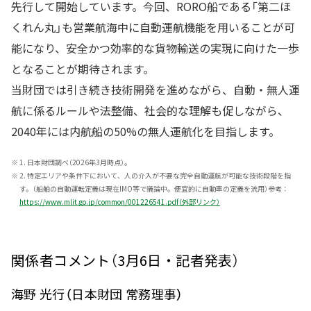
先行して開始しています。今回、RORO船である「第二ほ
くれん丸」も営業航海中に自動運航機能を用いることが可
能になり、安全かつ効率的な貨物輸送の実現に向けた一歩
となることが期待されます。
当財団では引き続き技術開発を進めながら、自動・無人運
航に係るルールや法整備、社会的な理解も促しながら、
2040年には内航船の50%の無人運航化を目指します。
※
1. 日本財団調べ（2026年3月時点）。
※
2. 特定エリアや条件下において、人の介入が不要な完全自動運航が可能な技術段階を指
す。（船舶の自動運転定義は現在IMO等で議論中。便宜的に自動車の定義を流用）参考：
https://www.mlit.go.jp/common/001226541.pdf（外部リンク）
関係者コメント（3月6日・記者発表）
海野 光行（日本財団 常務理事）