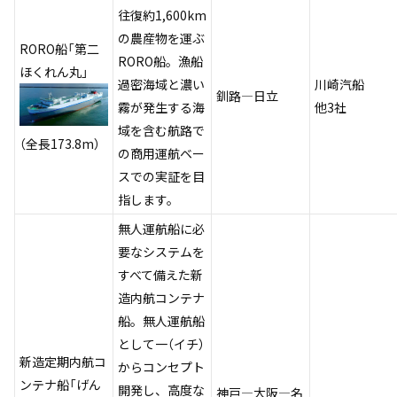
往復約1,600km
の農産物を運ぶ
RORO船「第二
RORO船。漁船
ほくれん丸」
過密海域と濃い
川崎汽船
釧路―日立
霧が発生する海
他3社
域を含む航路で
（全長173.8m）
の商用運航ベー
スでの実証を目
指します。
無人運航船に必
要なシステムを
すべて備えた新
造内航コンテナ
船。無人運航船
として一（イチ）
新造定期内航コ
からコンセプト
ンテナ船「げん
開発し、高度な
神戸―大阪―名