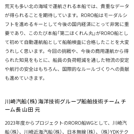
荒天も多い北の海域で運航される本船では、貴重なデータ
が得られることを期待しています。RORO船はモーダルシ
フトを進めるキーとして今後の国内経済にとって非常に重
要であり、このたび本船「第二ほくれん丸」がRORO船とし
て初めて自動運航船として船舶検査に合格したことを大変
うれしく思います。今回の挑戦や、今後の商用運航から得
られた知見をもとに、船員の負荷軽減を通した物流の安定
や航行の安全はもちろん、国際的なルールづくりへの貢献
も進めていきます。
川崎汽船（株）海洋技術グループ船舶技術チーム チ
ーム長 山田 元
2023年度からプロジェクトのRORO船WGとして、川崎汽
船（株）、川崎近海汽船（株）、日本無線（株）、（株）YDKテク