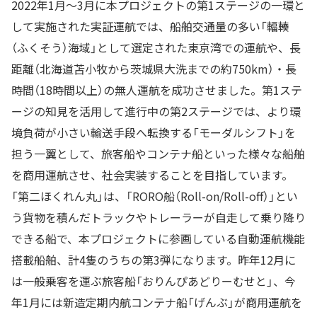
2022年1月～3月に本プロジェクトの第1ステージの一環と
して実施された実証運航では、船舶交通量の多い「輻輳
（ふくそう）海域」として選定された東京湾での運航や、長
距離（北海道苫小牧から茨城県大洗までの約750km）・長
時間（18時間以上）の無人運航を成功させました。第1ステ
ージの知見を活用して進行中の第2ステージでは、より環
境負荷が小さい輸送手段へ転換する「モーダルシフト」を
担う一翼として、旅客船やコンテナ船といった様々な船舶
を商用運航させ、社会実装することを目指しています。
「第二ほくれん丸」は、「RORO船（Roll-on/Roll-off）」とい
う貨物を積んだトラックやトレーラーが自走して乗り降り
できる船で、本プロジェクトに参画している自動運航機能
搭載船舶、計4隻のうちの第3弾になります。昨年12月に
は一般乗客を運ぶ旅客船「おりんぴあどりーむせと」、今
年1月には新造定期内航コンテナ船「げんぶ」が商用運航を