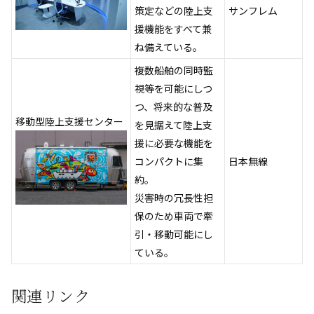
策定などの陸上支
サンフレム
援機能をすべて兼
ね備えている。
複数船舶の同時監
視等を可能にしつ
つ、将来的な普及
移動型陸上支援センター
を見据えて陸上支
援に必要な機能を
コンパクトに集
日本無線
約。
災害時の冗長性担
保のため車両で牽
引・移動可能にし
ている。
関連リンク