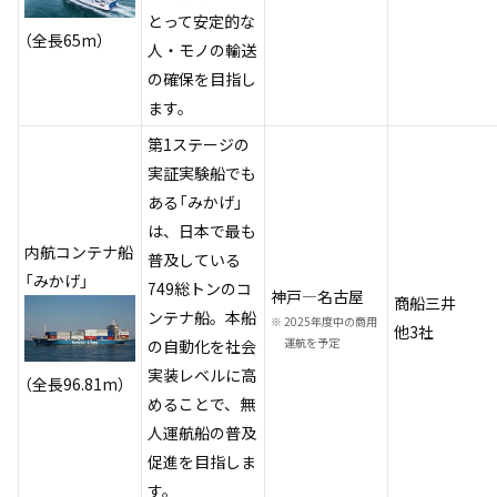
とって安定的な
（全長65m）
人・モノの輸送
の確保を目指し
ます。
第1ステージの
実証実験船でも
ある「みかげ」
は、日本で最も
内航コンテナ船
普及している
「みかげ」
749総トンのコ
神戸―名古屋
商船三井
ンテナ船。本船
※
2025年度中の商用
他3社
運航を予定
の自動化を社会
実装レベルに高
（全長96.81m）
めることで、無
人運航船の普及
促進を目指しま
す。