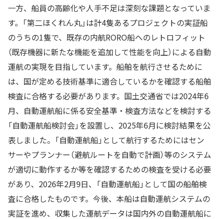
一方、船員の高齢化や人手不足は深刻な課題となっていま
す。「第二ほくれん丸」は計4隻あるプロジェクトの実証船
のうちの1隻で、既存の内航RORO船へのレトロフィット
（既存機器に新たな機能を追加して性能を向上）による自動
運航の実現を目指しています。船舶を航行させるために
は、国が定める技術基準に適合しているかを確認する船舶
検査に合格する必要があります。国土交通省では2024年6
月、自動運航船に係る安全基準・検査方法などを検討する
「自動運航船検討会」を設置し、2025年6月に検討結果を公
表しました。「自動運航船」として航行するためにはセン
サーやプランナー（避航ルートを自動で計画）等のシステム
が適切に動作するか等を確認するための検査を受ける必要
があり、2026年2月9日、「自動運航船」として国の船舶検
査に合格したものです。今後、本船は自動運航システムの
実証を進め、収集した運航データは国内外の自動運航船に