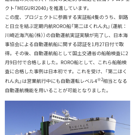
クト「MEGURI2040」を推進しています。
この度、プロジェクトに参画する実証船4隻のうち、釧路
と日立を結ぶ定期内航RORO船「第二ほくれん丸」（運航：
川崎近海汽船（株））の自動運航実証実験が完了し、日本海
事協会による自動運航船に関する認証を1月27日付で取
得。その後、自動運航船として国土交通省の船舶検査に2
月9日付で合格しました。RORO船として、これら船舶検
査に合格した事例は日本初です。これを受け、「第二ほく
※2
れん丸」は営業航行中にも自動運転レベル4
相当となる
自動運航機能を用いることが可能となりました。