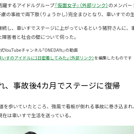
活躍するアイドルグループ
『仮面女子』（外部リンク）
のメンバー
年不慮の事故で両下肢（りょうかし）完全まひとなり、車いすでの
継続し、車いすでステージに上がっているという猪狩さんに、
た障害者と社会の壁について伺った。
ouTubeチャンネル「ONEDAYs」の動画
車いすのアイドルに1日密着してみた」（外部リンク）
を編集したものです
れ、事故後4カ月でステージに復帰
は歩道を歩いていたところ、強風で看板が倒れる事故に巻き込ま
現在は車いすで生活を送っている。