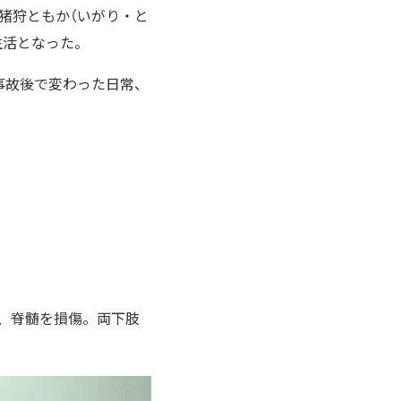
 猪狩ともか（いがり・と
生活となった。
事故後で変わった日常、
れ、脊髄を損傷。両下肢