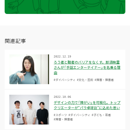
関連記事
2022.12.19
ろう者と聴者のバリアをなくす。那須映里
さんが「手話エンターテイナー」を名乗る理
由
#ダイバーシティ
#文化・芸術
#障害・障害者
2022.10.06
デザインの力で「障がい」を可視化。トップ
クリエーターが“パラ卓球台”に込めた思い
#スポーツ
#ダイバーシティ
#子ども・若者
#障害・障害者