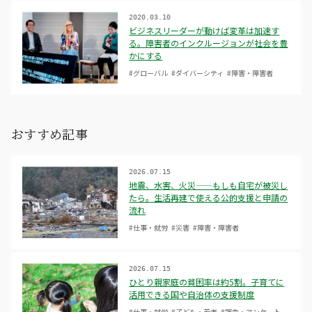
2020.03.10
ビジネスリーダーが動けば変革は加速す
る。障害者のインクルージョンが社会を豊
かにする
#グローバル
#ダイバーシティ
#障害・障害者
おすすめ記事
2026.07.15
地震、水害、火災——もしも自宅が被災し
たら。生活再建で使える公的支援と申請の
流れ
#仕事・就労
#災害
#障害・障害者
2026.07.15
ひとり親家庭の貧困率は約5割。子育てに
活用できる国や自治体の支援制度
#仕事・就労
#子ども・若者
#調査・アンケート