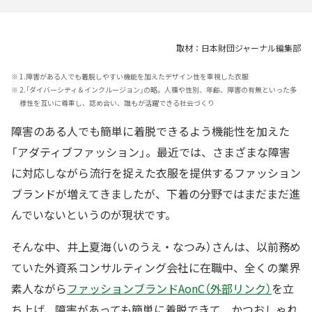
取材：日本財団ジャーナル編集部
※
1.障害がある人でも着脱しやすい機能を加えたデザイン性を重視した衣服
※
2.「ダイバーシティ＆インクルージョン」の略。人種や性別、年齢、障害の有無といった多
様性を互いに尊重し、認め合い、誰もが活躍できる社会づくり
障害のある人でも簡単に着脱できるよう機能性を加えた
「アダティブファッション」。最近では、さまざまな障害
に対応しながら流行を捉えた衣服を提供するファッション
ブランドが増えてきましたが、下着の分野ではまだまだ進
んでいないというのが現状です。
そんな中、井上夏海（いのうえ・なつみ）さんは、以前務め
ていた外資系コンサルティング会社に在職中、全くの業界
素人ながら
ファッションブランドAonC（外部リンク）
を立
ち上げ、障害があっても簡単に着脱できて、かつおしゃれ