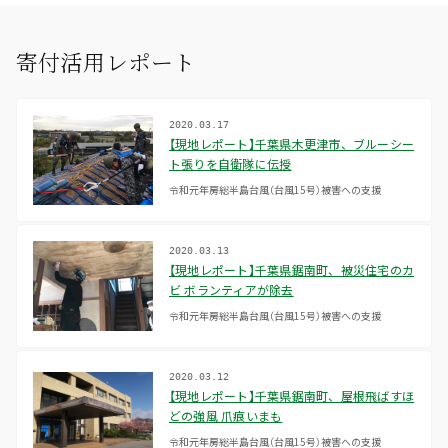
寄付活用レポート
2020.03.17
【現地レポート】千葉県木更津市、ブルーシー
ト張りを自衛隊に伝授
令和元年房総半島台風（台風15号）被害への支援
2020.03.13
【現地レポート】千葉県鋸南町、被災住宅のカ
ビ ボランティアが除去
令和元年房総半島台風（台風15号）被害への支援
2020.03.12
【現地レポート】千葉県鋸南町、屋根飛ばすほ
どの強風 爪痕いまも
令和元年房総半島台風（台風15号）被害への支援