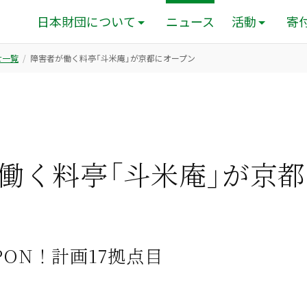
日本財団について
ニュース
活動
寄
せ一覧
障害者が働く料亭「斗米庵」が京都にオープン
働く料亭「斗米庵」が京
PON！計画17拠点目