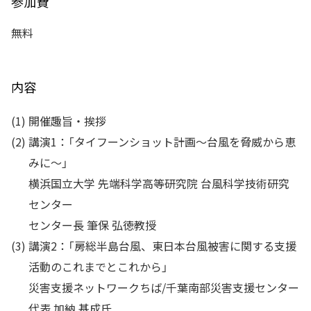
参加費
無料
内容
(1)
開催趣旨・挨拶
(2)
講演1：「タイフーンショット計画～台風を脅威から恵
みに～」
横浜国立大学 先端科学高等研究院 台風科学技術研究
センター
センター長 筆保 弘徳教授
(3)
講演2：「房総半島台風、東日本台風被害に関する支援
活動のこれまでとこれから」
災害支援ネットワークちば/千葉南部災害支援センター
代表 加納 基成氏