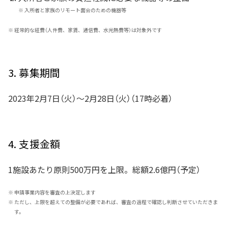
※
入所者と家族のリモート面会のための機器等
※
経常的な経費（人件費、家賃、通信費、水光熱費等）は対象外です
3. 募集期間
2023年2月7日（火）～2月28日（火）（17時必着）
4. 支援金額
1施設あたり原則500万円を上限。総額2.6億円（予定）
※
申請事業内容を審査の上決定します
※
ただし、上限を超えての整備が必要であれば、審査の過程で確認し判断させていただきま
す。