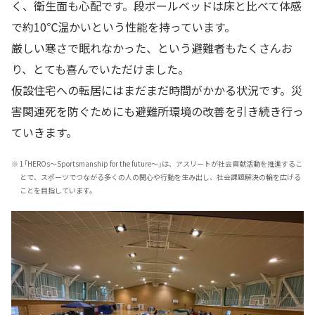
く、衛生面も心配です。段ボールベッドは床と比べて体感
で約10℃温かいという性能を持っています。
厳しい寒さで眠れなかった、という避難者もたくさんお
り、とても喜んでいただけました。
仮設住宅への転居にはまだまだ時間がかかる状況です。災
害関連死を防ぐためにも避難所環境の改善を引き続き行っ
ていきます。
※
1「HEROs～Sportsmanship for the future～」は、アスリートが社会貢献活動を推進するこ
とで、スポーツでつながる多くの人の関心や行動を生み出し、社会課題解決の輪を広げる
ことを目指しています。