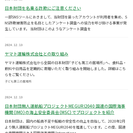
日本財団を名乗る詐欺にご注意ください
一部SNSツールにおきまして、当財団を装ったアカウントが利用者を集め、S
NS詐欺被害防止を名目としたアンケート調査への協力を呼び掛ける事案が発
生しています。 当財団はこのようなアンケート調査を
2024.12.13
ヤマト運輸株式会社との取り組み
ヤマト運輸株式会社から全国の日本財団「子ども第三の居場所」へ、食料品・
飲料や日用品を定期的に寄贈いただく取り組みを開始しました。詳細はこち
らをご覧ください。
子ども第三の居場所
2024.12.13
日本財団無人運航船プロジェクトMEGURI2040 国連の国際海事
機関（IMO）の海上安全委員会（MSC）でプロジェクトを紹介
日本財団は、国内の船員不足や船舶の安全性の向上を目指して、2020年2月
より無人運航船プロジェクトMEGURI2040を推進しています。この度、国連