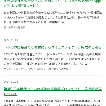
中外製薬株式会社からのご寄付により子ども第三の居場所「Appl
e Park」が開所しました
日本財団は中外製薬株式会社から5,000万円のご寄付をいただき、一般社団法
人 Apple Baseへの支援を決定しました。11月9日（土）に、栃木県内で8拠点
目、那須郡では初となる子ども第三の居場所「A
子ども第三の居場所
2024.11.29
トンガ救援基金のご寄付によるコミュニティホール完成のご報告
2022年1月15日に発生したフンガトンガ・フンガハアパイ海底火山の大規模
噴火により甚大な被害を受けたトンガ王国に対し、日本財団は皆さまからの
ご寄付を活用し、被災住民の再定住地域である3地区において、コ
フンガトンガ・フンガハアパイ海底火山 大規模噴火への支援
2024.11.21
第4回 日本財団みらいの福祉施設建築プロジェクト 二次審査結果
について
「第4回 日本財団みらいの福祉施設建築プロジェクト」公募（募集期間：2024
年6月3日（月）〜2024年9月4日（水））について、二次審査通過事業を決定いた