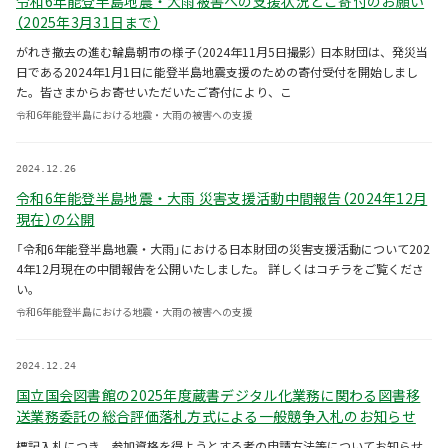
令和6年能登半島地震・大雨被害への支援状況とご寄付のお願い
（2025年3月31日まで）
がれき撤去の進む輪島朝市の様子（2024年11月5日撮影） 日本財団は、発災当
日である2024年1月1日に能登半島地震支援のための寄付受付を開始しまし
た。皆さまからお寄せいただいたご寄付により、こ
令和6年能登半島における地震・大雨の被害への支援
2024.12.26
令和6年能登半島地震・大雨 災害支援活動中間報告（2024年12月
現在）の公開
「令和6年能登半島地震・大雨」における日本財団の災害支援活動について202
4年12月現在の中間報告を公開いたしました。 詳しくはコチラをご覧くださ
い。
令和6年能登半島における地震・大雨の被害への支援
2024.12.24
国立国会図書館の2025年度蔵書デジタル化業務に関わる図書移
送業務委託の総合評価落札方式による一般競争入札のお知らせ
標記入札につき、参加資格を得ようとする者の申請方法等についてお知らせ