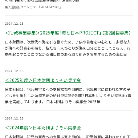
の専門機関である国際海事機関（Internationa
無人運航船プロジェクト「MEGURI2040」
2024.12.13
＜助成事業募集＞2025年度「海と日本PROJECT」（第2回目募集）
日本財団は、次世代へ海を引き継ぐため、子供や若者を中心として多様な人
が海への好奇心を持ち、私たち一人ひとりが海を自分ごととしてとらえ、行
動を起こすことにつながる独自性のある取り組みを実施するための海と日
2024.12.10
＜2025年度＞日本財団よりそい奨学金
日本財団は、犯罪被害者への支援拡充を目的に、犯罪被害に遭われた方の子
どもを対象とした返済不要の給付型奨学金制度「日本財団よりそい奨学金」事
業を実施しております。 日本財団よりそい奨学金 2025年
2024.12.10
＜2024年度＞日本財団よりそい奨学金
日本財団は、犯罪被害者への支援拡充を目的に、犯罪被害に遭われた方の子