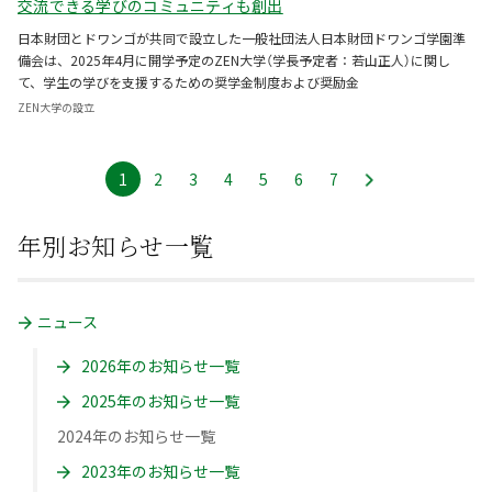
交流できる学びのコミュニティも創出
日本財団とドワンゴが共同で設立した一般社団法人日本財団ドワンゴ学園準
備会は、2025年4月に開学予定のZEN大学（学長予定者：若山正人）に関し
て、学生の学びを支援するための奨学金制度および奨励金
ZEN大学の設立
1
ペ
2
ペ
3
ペ
4
ペ
5
ペ
6
ペ
7
ペ
ー
ー
ー
ー
ー
ー
ー
年別お知らせ一覧
ジ
ジ
ジ
ジ
ジ
ジ
ジ
ニュース
2026年のお知らせ一覧
2025年のお知らせ一覧
2024年のお知らせ一覧
2023年のお知らせ一覧