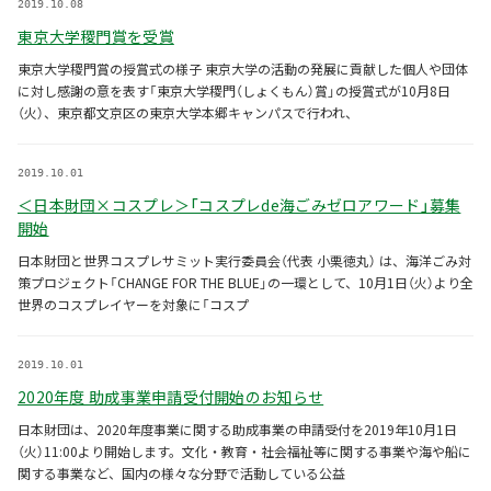
2019.10.08
東京大学稷門賞を受賞
東京大学稷門賞の授賞式の様子 東京大学の活動の発展に貢献した個人や団体
に対し感謝の意を表す「東京大学稷門（しょくもん）賞」の授賞式が10月8日
（火）、東京都文京区の東京大学本郷キャンパスで行われ、
2019.10.01
＜日本財団×コスプレ＞「コスプレde海ごみゼロアワード」募集
開始
日本財団と世界コスプレサミット実行委員会（代表 小栗徳丸） は、海洋ごみ対
策プロジェクト「CHANGE FOR THE BLUE」の一環として、10月1日（火）より全
世界のコスプレイヤーを対象に「コスプ
2019.10.01
2020年度 助成事業申請受付開始のお知らせ
日本財団は、2020年度事業に関する助成事業の申請受付を2019年10月1日
（火）11:00より開始します。文化・教育・社会福祉等に関する事業や海や船に
関する事業など、国内の様々な分野で活動している公益