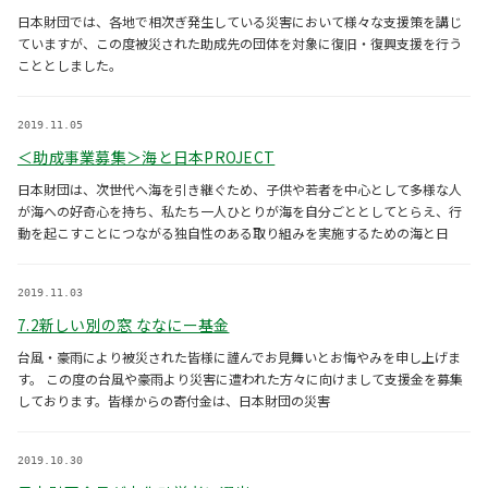
日本財団では、各地で相次ぎ発生している災害において様々な支援策を講じ
ていますが、この度被災された助成先の団体を対象に復旧・復興支援を行う
こととしました。
2019.11.05
＜助成事業募集＞海と日本PROJECT
日本財団は、次世代へ海を引き継ぐため、子供や若者を中心として多様な人
が海への好奇心を持ち、私たち一人ひとりが海を自分ごととしてとらえ、行
動を起こすことにつながる独自性のある取り組みを実施するための海と日
2019.11.03
7.2新しい別の窓 ななにー基金
台風・豪雨により被災された皆様に謹んでお見舞いとお悔やみを申し上げま
す。 この度の台風や豪雨より災害に遭われた方々に向けまして支援金を募集
しております。皆様からの寄付金は、日本財団の災害
2019.10.30