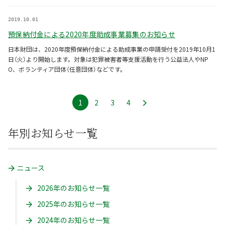
2019.10.01
預保納付金による2020年度助成事業募集のお知らせ
日本財団は、2020年度預保納付金による助成事業の申請受付を2019年10月1
日（火）より開始します。対象は犯罪被害者等支援活動を行う公益法人やNP
O、ボランティア団体（任意団体）などです。
1
ペ
2
ペ
3
ペ
4
ペ
ー
ー
ー
ー
年別お知らせ一覧
ジ
ジ
ジ
ジ
ニュース
2026年のお知らせ一覧
2025年のお知らせ一覧
2024年のお知らせ一覧