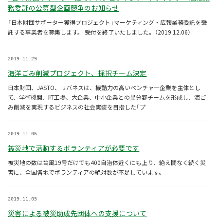
務委託の公募型企画競争のお知らせ
「日本財団サポーター獲得プロジェクト」マーケティング・広報業務委託を受
託する事業者を募集します。 受付を終了いたしました。（2019.12.06）
2019.11.29
海洋ごみ削減プロジェクト、採択チーム決定
日本財団、JASTO、リバネスは、機動力の高いベンチャー企業を主体とし
て、学術機関、町工場、大企業、中小企業との異分野チームを形成し、海ご
み削減を実現するビジネスの社会実装を目指した「プ
2019.11.06
被災地で活動するボランティアが必要です
被災地の数は台風19号だけでも400自治体近くにも上り、絶え間なく続く災
害に、全国各地でボランティアの絶対数が不足しています。
2019.11.05
災害による被災助成先団体への支援について