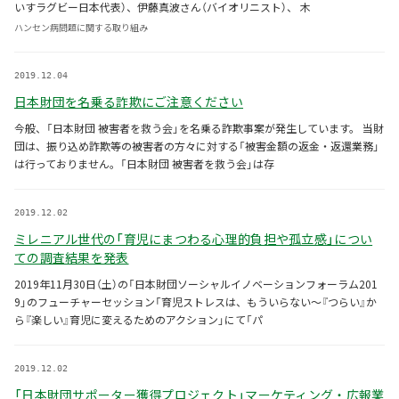
いすラグビー日本代表）、伊藤真波さん（バイオリニスト）、 木
ハンセン病問題に関する取り組み
2019.12.04
日本財団を名乗る詐欺にご注意ください
今般、「日本財団 被害者を救う会」を名乗る詐欺事案が発生しています。 当財
団は、振り込め詐欺等の被害者の方々に対する「被害金額の返金・返還業務」
は行っておりません。「日本財団 被害者を救う会」は存
2019.12.02
ミレニアル世代の「育児にまつわる心理的負担や孤立感」につい
ての調査結果を発表
2019年11月30日（土）の「日本財団ソーシャルイノベーションフォーラム201
9」のフューチャーセッション「育児ストレスは、もういらない～『つらい』か
ら『楽しい』育児に変えるためのアクション」にて「パ
2019.12.02
「日本財団サポーター獲得プロジェクト」マーケティング・広報業