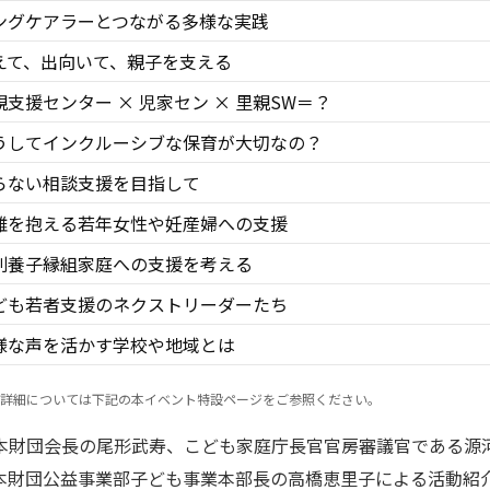
ングケアラーとつながる多様な実践
えて、出向いて、親子を支える
親支援センター × 児家セン × 里親SW＝？
うしてインクルーシブな保育が大切なの？
らない相談支援を目指して
難を抱える若年女性や妊産婦への支援
別養子縁組家庭への支援を考える
ども若者支援のネクストリーダーたち
様な声を活かす学校や地域とは
詳細については下記の本イベント特設ページをご参照ください。
本財団会長の尾形武寿、こども家庭庁長官官房審議官である源
本財団公益事業部子ども事業本部長の高橋恵里子による活動紹