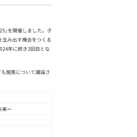
025」を開催しました。子
を生み出す機会をつくる
24年に続き2回目とな
ども施策について議論さ
未来ー