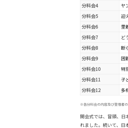
分科会4
ヤ
分科会5
迎
分科会6
里
分科会7
ど
分科会8
断
分科会9
困
分科会10
特
分科会11
子
分科会12
多
※
各分科会の内容及び登壇者の
開会式では、冒頭、日
れました。続いて、日