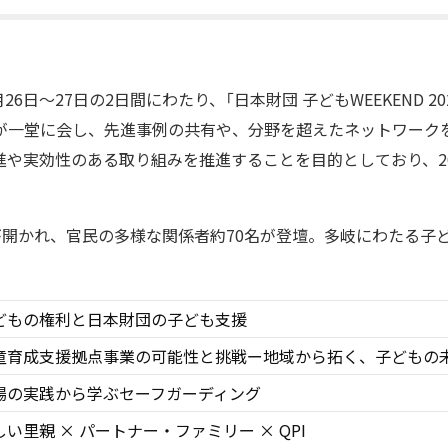
月26日～27日の2日間にわたり、「日本財団 子どもWEEKEND 2
が一堂に会し、先進事例の共有や、分野を超えたネットワーク
や実効性のある取り組みを推進することを目的としており、20
が開かれ、官民の多様な関係者約70名が登壇。多岐にわたる子
どもの権利と日本財団の子ども支援
童育成支援拠点事業の可能性と挑戦ー地域から拓く、子どもの
場の実践から学ぶセーフガーディング
しい里親 × パートナー・ファミリー × QPI