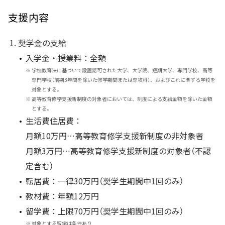
支援内容
奨学金の支給
入学金・授業料：全額
※
学校教育法に基づいて設置認可された大学、大学院、短期大学、専門学校、高等
専門学校（前期3年間を除いた修学期間または専攻科）、およびこれに準ずる学校を
対象とする。
※
高等教育修学支援新制度の対象者においては、制度による支給金額を除いた金額
とする。
生活費住居費：
月額10万円…高等教育修学支援新制度の非対象者
月額3万円…高等教育修学支援新制度の対象者（不認
定含む）
転居費：一律30万円（奨学生期間中1回のみ）
教材費：年額12万円
留学費：上限70万円（奨学生期間中1回のみ）
※
対象とする留学は条件あり