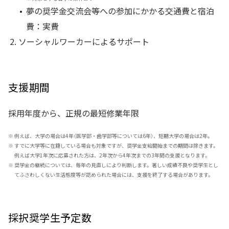
夢の奨学金交流会等への参加にかかる交通費と宿泊
費：実費
ソーシャルワーカーによるサポート
支援期間
採用年度から、正規の最短修業年限
※
例えば、大学の場合は4年（医学部・歯学部等については6年）、短期大学の場合は2年。
※
すでに大学等に在籍している場合も対象ですが、奨学金支給開始までの期間は除きます。
例えば大学1年次に応募された方は、2年次から4年次までの3年間の支援となります。
※
奨学金の継続については、毎年の見直しにより判断します。著しい成績不良や奨学生とし
てふさわしくない生活態度等が認められた場合には、支援を終了する場合があります。
採択奨学生予定数