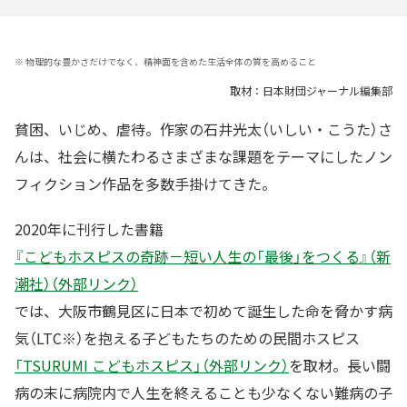
※
物理的な豊かさだけでなく、精神面を含めた生活全体の質を高めること
取材：日本財団ジャーナル編集部
貧困、いじめ、虐待。作家の石井光太（いしい・こうた）さ
んは、社会に横たわるさまざまな課題をテーマにしたノン
フィクション作品を多数手掛けてきた。
2020年に刊行した書籍
『こどもホスピスの奇跡－短い人生の「最後」をつくる』（新
潮社）（外部リンク）
では、大阪市鶴見区に日本で初めて誕生した命を脅かす病
気（LTC※）を抱える子どもたちのための民間ホスピス
「TSURUMI こどもホスピス」（外部リンク）
を取材。長い闘
病の末に病院内で人生を終えることも少なくない難病の子