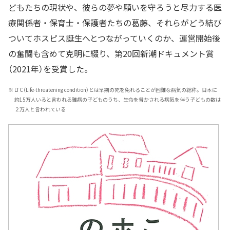
どもたちの現状や、彼らの夢や願いを守ろうと尽力する医
療関係者・保育士・保護者たちの葛藤、それらがどう結び
ついてホスピス誕生へとつながっていくのか、運営開始後
の奮闘も含めて克明に綴り、第20回新潮ドキュメント賞
（2021年）を受賞した。
※
LTC（Life-threatening condition）とは早期の死を免れることが困難な病気の総称。日本に
約15万人いると言われる難病の子どものうち、生命を脅かされる病気を伴う子どもの数は
２万人と言われている