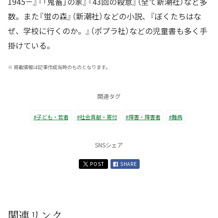
1945－』『「鬼畜」の家』『43回の殺意』（全て新潮社）など多
数。また『蛍の森』（新潮社）などの小説、『ぼくたちはな
ぜ、学校に行くのか。』（ポプラ社）などの児童書も多く手
掛けている。
※
掲載情報は記事作成当時のものとなります。
関連タグ
#子ども・若者
#社会貢献・寄付
#障害・障害者
#難病
SNSシェア
POST
SHARE
関連リンク