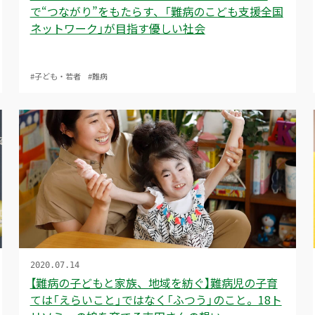
で“つながり”をもたらす、「難病のこども支援全国
ネットワーク」が目指す優しい社会
#子ども・若者
#難病
2020.07.14
【難病の子どもと家族、地域を紡ぐ】難病児の子育
ては「えらいこと」ではなく「ふつう」のこと。18ト