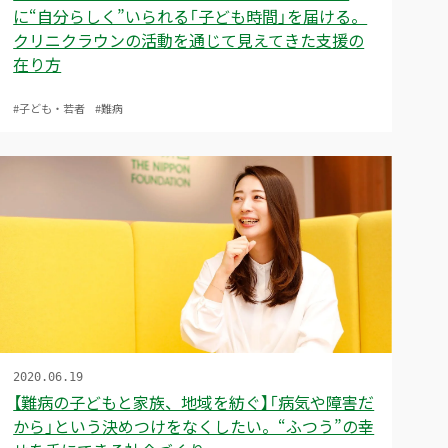
に“自分らしく”いられる「子ども時間」を届ける。
クリニクラウンの活動を通じて見えてきた支援の
在り方
#子ども・若者
#難病
2020.06.19
【難病の子どもと家族、地域を紡ぐ】「病気や障害だ
から」という決めつけをなくしたい。“ふつう”の幸