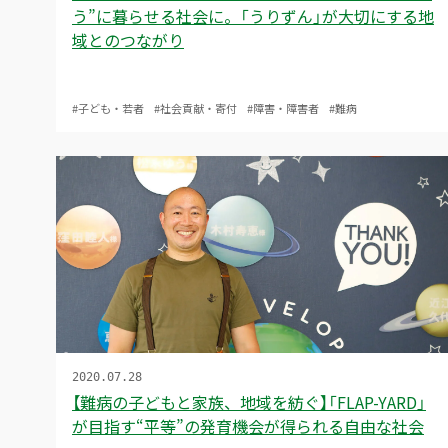
う”に暮らせる社会に。「うりずん」が大切にする地
域とのつながり
#子ども・若者
#社会貢献・寄付
#障害・障害者
#難病
2020.07.28
【難病の子どもと家族、地域を紡ぐ】「FLAP-YARD」
が目指す“平等”の発育機会が得られる自由な社会