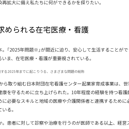
染再拡大に備え私たちに何ができるかを探りたい。
求められる在宅医療・看護
。「2025年問題※」が間近に迫り、安心して生活することが
るいま、在宅医療・看護が重要視されている。
増する2025年までに起こりうる、さまざまな問題の総称
4年から取り組む日本財団在宅看護センター起業家育成事業は、
健康を守るために立ち上げられた。10年程度の経験を持つ看護
めに必要なスキルと地域の医療や介護関係者と連携するために
ている。
か。患者に対して診察や治療を行うのが医師である以上、経営