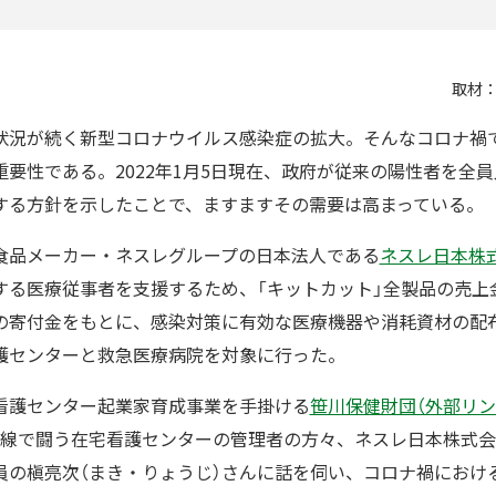
取材
状況が続く新型コロナウイルス感染症の拡大。そんなコロナ禍
要性である。2022年1月5日現在、政府が従来の陽性者を全
する方針を示したことで、ますますその需要は高まっている。
食品メーカー・ネスレグループの日本法人である
ネスレ日本株式
する医療従事者を支援するため、「キットカット」全製品の売上
の寄付金をもとに、感染対策に有効な医療機器や消耗資材の配布
護センターと救急医療病院を対象に行った。
看護センター起業家育成事業を手掛ける
笹川保健財団（外部リン
前線で闘う在宅看護センターの管理者の方々、ネスレ日本株式
員の槇亮次（まき・りょうじ）さんに話を伺い、コロナ禍におけ