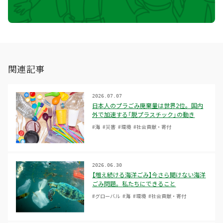
関連記事
2026.07.07
日本人のプラごみ廃棄量は世界2位。国内
外で加速する「脱プラスチック」の動き
#海
#災害
#環境
#社会貢献・寄付
2026.06.30
【増え続ける海洋ごみ】今さら聞けない海洋
ごみ問題。私たちにできること
#グローバル
#海
#環境
#社会貢献・寄付