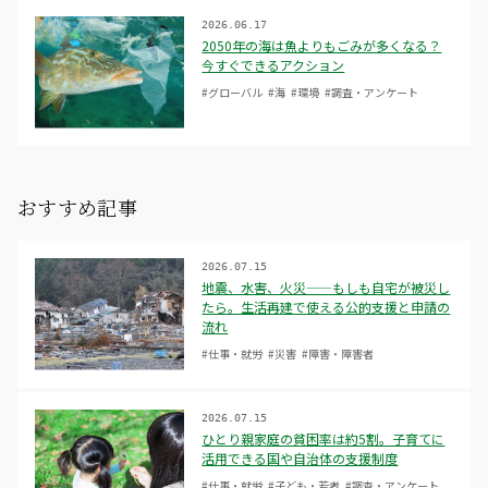
2026.06.17
2050年の海は魚よりもごみが多くなる？
今すぐできるアクション
#グローバル
#海
#環境
#調査・アンケート
おすすめ記事
2026.07.15
地震、水害、火災——もしも自宅が被災し
たら。生活再建で使える公的支援と申請の
流れ
#仕事・就労
#災害
#障害・障害者
2026.07.15
ひとり親家庭の貧困率は約5割。子育てに
活用できる国や自治体の支援制度
#仕事・就労
#子ども・若者
#調査・アンケート