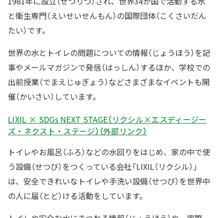
1981年に設立（せつりつ）され、世界34か国で活動する水
と衛生専門（えいせいせんもん）の国際団体（こくさいだん
たい）です。
世界の水とトイレの問題についての情報（じょうほう）を記
事やメールマガジンで発信（はっしん）するほか、学校での
出前授業（でまえじゅぎょう）などさまざまなイベントも開
催（かいさい）しています。
LIXIL × SDGs NEXT STAGE（リクシル×エスディージー
ズ・ネクスト・ステージ）（外部リンク）
トイレやお風呂（ふろ）などの水回りをはじめ、家の中で使
う設備（せつび）をつくっている会社「LIXIL（リクシル）」
は、安全できれいなトイレや手洗い設備（せつび）を世界中
の人に届（とど）ける活動をしています。