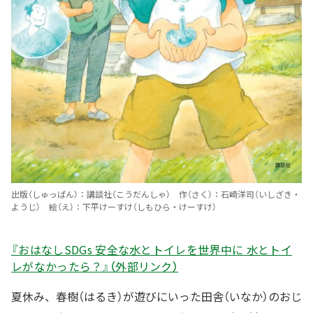
出版（しゅっぱん）：講談社（こうだんしゃ） 作（さく）：石崎洋司（いしざき・
ようじ） 絵（え）：下平けーすけ（しもひら・けーすけ）
『おはなしSDGs 安全な水とトイレを世界中に 水とトイ
レがなかったら？』（外部リンク）
夏休み、春樹（はるき）が遊びにいった田舎（いなか）のおじ