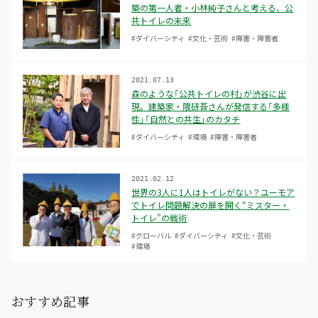
築の第一人者・小林純子さんと考える、公
共トイレの未来
#ダイバーシティ
#文化・芸術
#障害・障害者
2021.07.13
森のような「公共トイレの村」が渋谷に出
現。建築家・隈研吾さんが発信する「多様
性」「自然との共生」のカタチ
#ダイバーシティ
#環境
#障害・障害者
2021.02.12
世界の3人に1人はトイレがない？ユーモア
でトイレ問題解決の扉を開く“ミスター・
トイレ”の戦術
#グローバル
#ダイバーシティ
#文化・芸術
#環境
おすすめ記事