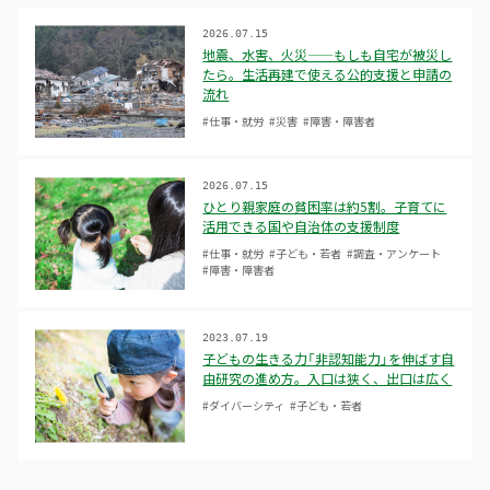
2026.07.15
地震、水害、火災——もしも自宅が被災し
たら。生活再建で使える公的支援と申請の
流れ
#仕事・就労
#災害
#障害・障害者
2026.07.15
ひとり親家庭の貧困率は約5割。子育てに
活用できる国や自治体の支援制度
#仕事・就労
#子ども・若者
#調査・アンケート
#障害・障害者
2023.07.19
子どもの生きる力「非認知能力」を伸ばす自
由研究の進め方。入口は狭く、出口は広く
#ダイバーシティ
#子ども・若者