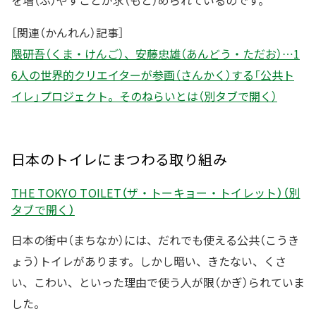
を増（ふ）やすことが求（もと）められているのです。
［関連（かんれん）記事］
隈研吾（くま・けんご）、安藤忠雄（あんどう・ただお）…1
6人の世界的クリエイターが参画（さんかく）する「公共ト
イレ」プロジェクト。そのねらいとは（別タブで開く）
日本のトイレにまつわる取り組み
THE TOKYO TOILET（ザ・トーキョー・トイレット）（別
タブで開く）
日本の街中（まちなか）には、だれでも使える公共（こうき
ょう）トイレがあります。しかし暗い、きたない、くさ
い、こわい、といった理由で使う人が限（かぎ）られていま
した。