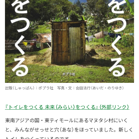
出版（しゅっぱん）：ポプラ社 写真・文：会田法行（あいだ・のりゆき）
『トイレをつくる 未来（みらい）をつくる』（外部リンク）
東南アジアの国・東ティモールにあるマヌタシ村にいく
と、みんながせっせと穴（あな）をほっていました。新しく
トイレをつくっているのです。