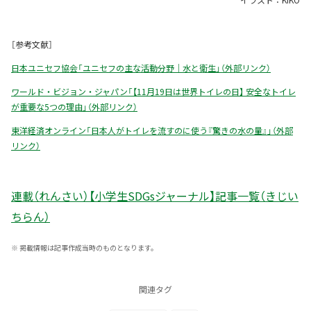
イラスト：KIKO
［参考文献］
日本ユニセフ協会「ユニセフの主な活動分野｜水と衛生」（外部リンク）
ワールド・ビジョン・ジャパン「【11月19日は世界トイレの日】 安全なトイレ
が重要な5つの理由」（外部リンク）
東洋経済オンライン「日本人がトイレを流すのに使う『驚きの水の量』」（外部
リンク）
連載（れんさい）【小学生SDGsジャーナル】記事一覧（きじい
ちらん）
※
掲載情報は記事作成当時のものとなります。
関連タグ