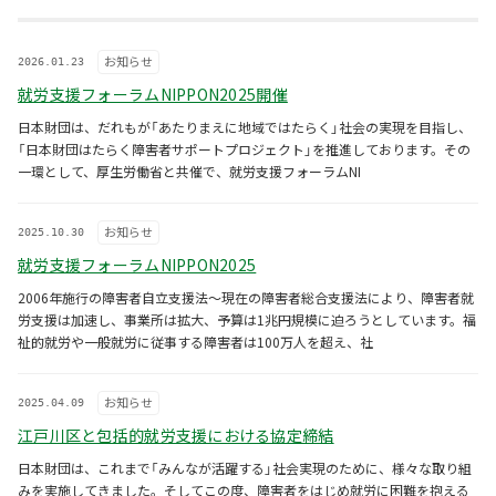
お知らせ
2026.01.23
就労支援フォーラムNIPPON2025開催
日本財団は、だれもが「あたりまえに地域ではたらく」社会の実現を目指し、
「日本財団はたらく障害者サポートプロジェクト」を推進しております。その
一環として、厚生労働省と共催で、就労支援フォーラムNI
お知らせ
2025.10.30
就労支援フォーラムNIPPON2025
2006年施行の障害者自立支援法～現在の障害者総合支援法により、障害者就
労支援は加速し、事業所は拡大、予算は1兆円規模に迫ろうとしています。福
祉的就労や一般就労に従事する障害者は100万人を超え、社
お知らせ
2025.04.09
江戸川区と包括的就労支援における協定締結
日本財団は、これまで「みんなが活躍する」社会実現のために、様々な取り組
みを実施してきました。そしてこの度、障害者をはじめ就労に困難を抱える