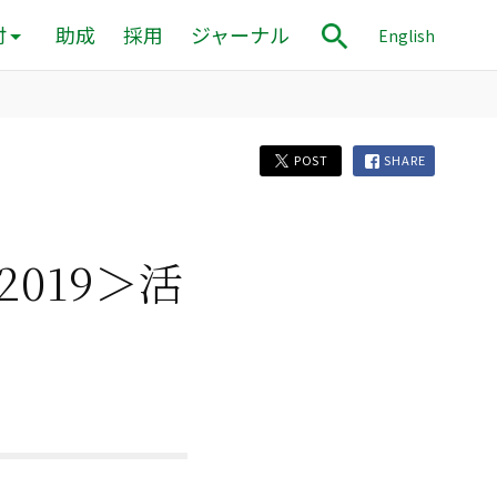
付
助成
採用
ジャーナル
English
POST
SHARE
019＞活