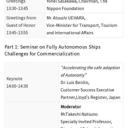
Greetings
Yohei Sasakawa, Chairman, The
13:30-13:45
Nippon Foundation
Greetings from
Mr. Atsushi UEHARA,
Guest of Honor
Vice-Minister for Transport, Tourism
13:45-13:55
and International Affairs
Part 1: Seminar on Fully Autonomous Ships
Challenges for Commercialization
“Accelerating the safe adoption
of Autonomy”
Keynote
Dr. Luis Benito,
14:00-14:30
Customer Success Executive
Partner,Lloyd’s Register, Japan
Moderator
Mr.Takeshi Natsuno
Specially Invited Professor,