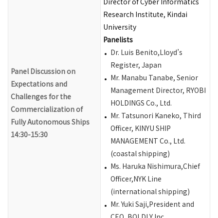
Director of Cyber Informatics
Research Institute, Kindai
University
Panelists
Dr. Luis Benito,Lloyd’s
Register, Japan
Panel Discussion on
Mr. Manabu Tanabe, Senior
Expectations and
Management Director, RYOBI
Challenges for the
HOLDINGS Co., Ltd.
Commercialization of
Mr. Tatsunori Kaneko, Third
Fully Autonomous Ships
Officer, KINYU SHIP
14:30-15:30
MANAGEMENT Co., Ltd.
(coastal shipping)
Ms. Haruka Nishimura,Chief
Officer,NYK Line
(international shipping)
Mr. Yuki Saji,President and
CEO, BOLDLY Inc.