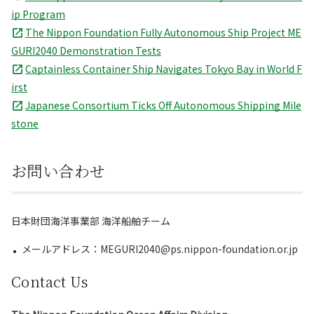
ip Program
The Nippon Foundation Fully Autonomous Ship Project ME
GURI2040 Demonstration Tests
Captainless Container Ship Navigates Tokyo Bay in World F
irst
Japanese Consortium Ticks Off Autonomous Shipping Mile
stone
お問い合わせ
日本財団海洋事業部 海洋船舶チーム
メールアドレス：MEGURI2040@ps.nippon-foundation.or.jp
Contact Us