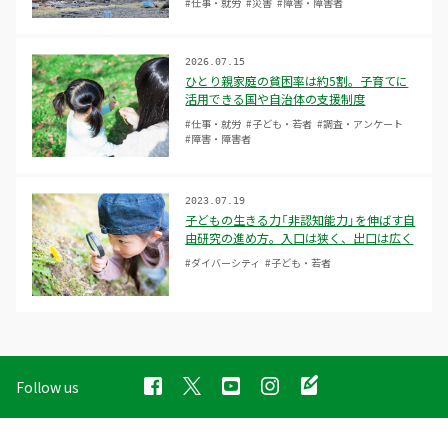
#仕事・就労
#災害
#障害・障害者
2026.07.15
ひとり親家庭の貧困率は約5割。子育てに
活用できる国や自治体の支援制度
#仕事・就労
#子ども・若者
#調査・アンケート
#障害・障害者
2023.07.19
子どもの生きる力「非認知能力」を伸ばす自
由研究の進め方。入口は狭く、出口は広く
#ダイバーシティ
#子ども・若者
Follow us