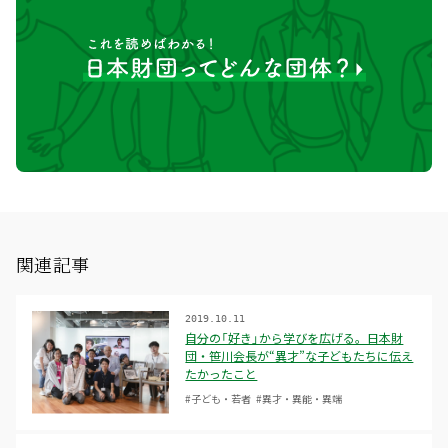
関連記事
2019.10.11
自分の「好き」から学びを広げる。日本財
団・笹川会長が“異才”な子どもたちに伝え
たかったこと
#子ども・若者
#異才・異能・異端