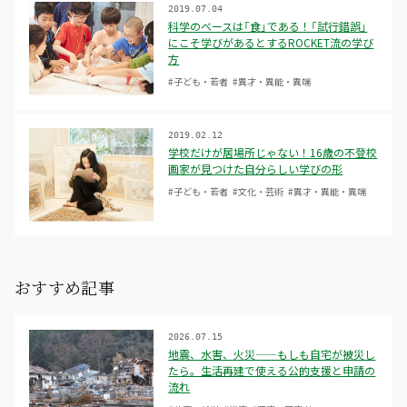
2019.07.04
科学のベースは「食」である！「試行錯誤」
にこそ学びがあるとするROCKET流の学び
方
#子ども・若者
#異才・異能・異端
2019.02.12
学校だけが居場所じゃない！16歳の不登校
画家が見つけた自分らしい学びの形
#子ども・若者
#文化・芸術
#異才・異能・異端
おすすめ記事
2026.07.15
地震、水害、火災——もしも自宅が被災し
たら。生活再建で使える公的支援と申請の
流れ