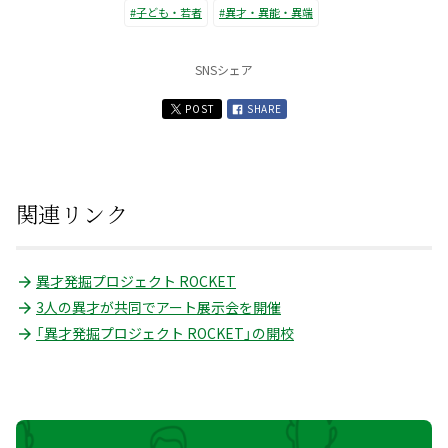
#子ども・若者
#異才・異能・異端
SNSシェア
POST
SHARE
関連リンク
異才発掘プロジェクト ROCKET
3人の異才が共同でアート展示会を開催
「異才発掘プロジェクト ROCKET」の開校