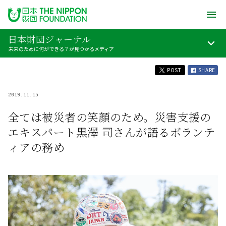
日本財団ジャーナル
未来のために何ができる？が見つかるメディア
POST
SHARE
2019.11.15
全ては被災者の笑顔のため。災害支援の
エキスパート黒澤 司さんが語るボランテ
ィアの務め