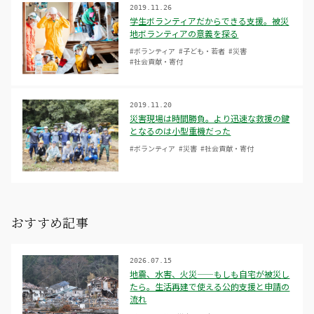
2019.11.26
学生ボランティアだからできる支援。被災
地ボランティアの意義を探る
#ボランティア
#子ども・若者
#災害
#社会貢献・寄付
2019.11.20
災害現場は時間勝負。より迅速な救援の鍵
となるのは小型重機だった
#ボランティア
#災害
#社会貢献・寄付
おすすめ記事
2026.07.15
地震、水害、火災——もしも自宅が被災し
たら。生活再建で使える公的支援と申請の
流れ