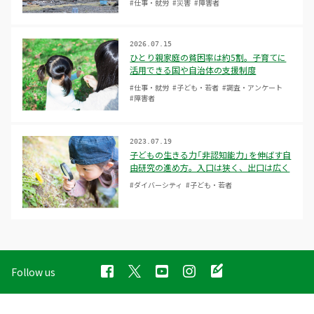
#仕事・就労
#災害
#障害者
2026.07.15
ひとり親家庭の貧困率は約5割。子育てに
活用できる国や自治体の支援制度
#仕事・就労
#子ども・若者
#調査・アンケート
#障害者
2023.07.19
子どもの生きる力「非認知能力」を伸ばす自
由研究の進め方。入口は狭く、出口は広く
#ダイバーシティ
#子ども・若者
Follow us