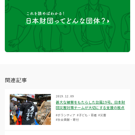
関連記事
2019.12.09
甚大な被害をもたらした台風19号。日本財
団災害対策チームが大切にする支援の視点
#ボランティア
#子ども・若者
#災害
#社会貢献・寄付