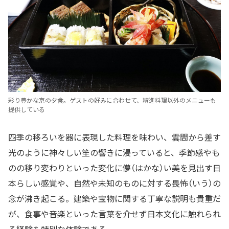
彩り豊かな京の夕食。ゲストの好みに合わせて、精進料理以外のメニューも
提供している
四季の移ろいを器に表現した料理を味わい、雲間から差す
光のように神々しい笙の響きに浸っていると、季節感やも
のの移り変わりといった変化に儚（はかな）い美を見出す日
本らしい感覚や、自然や未知のものに対する畏怖（いう）の
念が沸き起こる。建築や宝物に関する丁寧な説明も貴重だ
が、食事や音楽といった言葉を介せず日本文化に触れられ