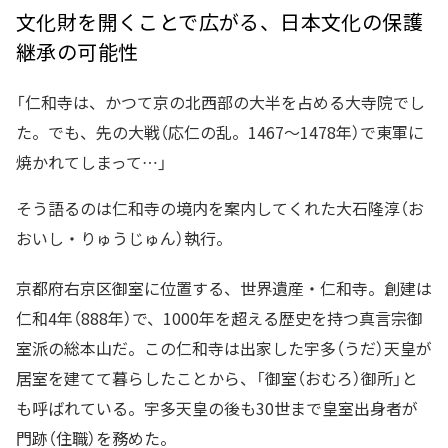
文化財を開くことで広がる、日本文化の保護
継承の可能性
「仁和寺は、かつて京の北西部の大半を占める大寺院でし
た。でも、先の大戦（応仁の乱。1467〜1478年）で東軍に
焼かれてしまって…」
そう語るのは仁和寺の境内を案内してくれた大石隆淳（お
おいし・りゅうじゅん）執行。
京都府右京区御室に位置する、世界遺産・仁和寺。創建は
仁和4年（888年）で、1000年を超える歴史を持つ真言宗御
室派の総本山だ。この仁和寺は出家した宇多（うだ）天皇が
居室を建てて暮らしたことから、「御室（おむろ）御所」と
も呼ばれている。宇多天皇の後も30世まで皇室出身者が
門跡（住職）を務めた。