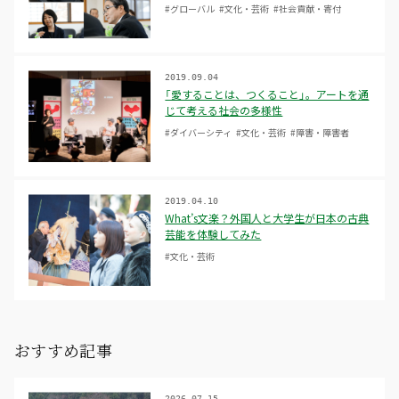
#グローバル
#文化・芸術
#社会貢献・寄付
2019.09.04
「愛することは、つくること」。アートを通
じて考える社会の多様性
#ダイバーシティ
#文化・芸術
#障害・障害者
2019.04.10
What’s文楽？外国人と大学生が日本の古典
芸能を体験してみた
#文化・芸術
おすすめ記事
2026.07.15