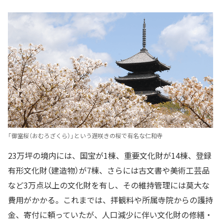
「御室桜（おむろざくら）」という遅咲きの桜で有名な仁和寺
23万坪の境内には、国宝が1棟、重要文化財が14棟、登録
有形文化財（建造物）が7棟、さらには古文書や美術工芸品
など3万点以上の文化財を有し、その維持管理には莫大な
費用がかかる。これまでは、拝観料や所属寺院からの護持
金、寄付に頼っていたが、人口減少に伴い文化財の修繕・