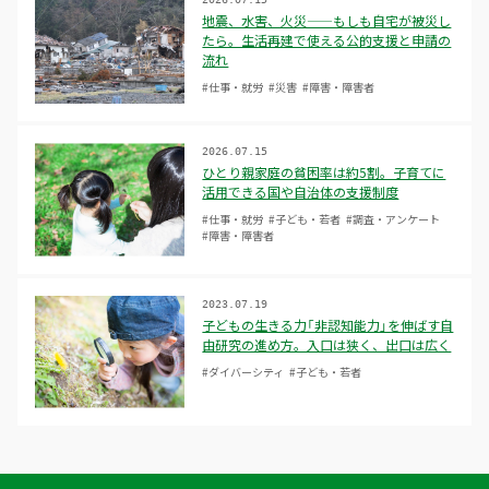
地震、水害、火災——もしも自宅が被災し
たら。生活再建で使える公的支援と申請の
流れ
#仕事・就労
#災害
#障害・障害者
2026.07.15
ひとり親家庭の貧困率は約5割。子育てに
活用できる国や自治体の支援制度
#仕事・就労
#子ども・若者
#調査・アンケート
#障害・障害者
2023.07.19
子どもの生きる力「非認知能力」を伸ばす自
由研究の進め方。入口は狭く、出口は広く
#ダイバーシティ
#子ども・若者