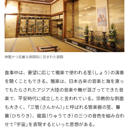
神聖かつ荘厳な雰囲気に包まれた宸殿
食事中は、要望に応じて雅楽で使われる笙（しょう）の演奏
を聴くこともできる。雅楽は、日本古来の音楽と海を渡っ
てもたらされたアジア大陸の音楽や舞が混ざってできた音
楽で、平安時代に成立したと言われている。宗教的な側面
も大きく、「三管（さんかん）」と呼ばれる管楽器の笙、篳
篥（ひちりき）、龍笛（りゅうてき）の三つの音色を組み合わ
せて「宇宙」を表現するといった思想がある。