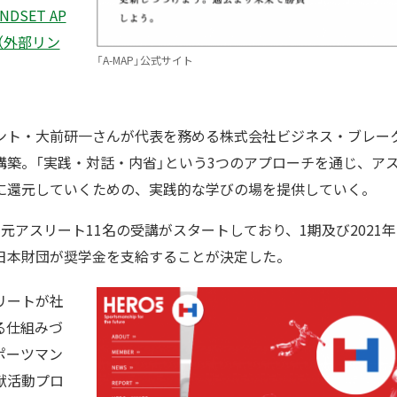
NDSET AP
）」（外部リン
「A-MAP」公式サイト
ント・大前研一さんが代表を務める株式会社ビジネス・ブレー
構築。「実践・対話・内省」という3つのアプローチを通じ、ア
に還元していくための、実践的な学びの場を提供していく。
元アスリート11名の受講がスタートしており、1期及び2021年
日本財団が奨学金を支給することが決定した。
リートが社
る仕組みづ
ポーツマン
献活動プロ