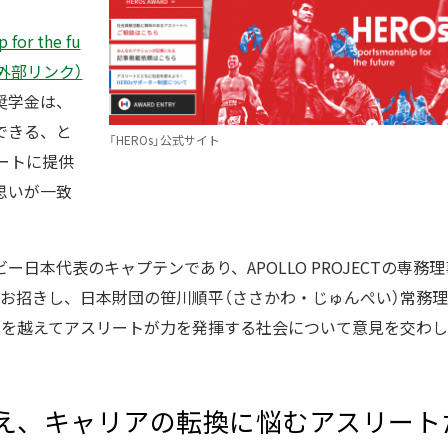
 for the fu
」（外部リンク）
奨学金は、
できる、と
「HEROs」公式サイト
ートに提供
思いが一致
。
ー日本代表のキャプテンであり、APOLLO PROJECTの専務
をお招きし、日本財団の笹川順平（ささかわ・じゅんぺい）常務理
技を越えてアスリートが力を発揮する社会について意見を交わ
え、キャリアの転換に悩むアスリート