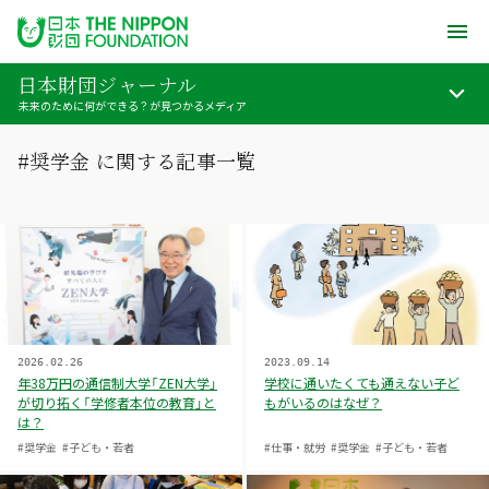
日本財団ジャーナル
未来のために何ができる？が見つかるメディア
#奨学金 に関する記事一覧
2026.02.26
2023.09.14
年38万円の通信制大学「ZEN大学」
学校に通いたくても通えない子ど
が切り拓く「学修者本位の教育」と
もがいるのはなぜ？
は？
#奨学金
#子ども・若者
#仕事・就労
#奨学金
#子ども・若者