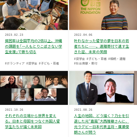
2023.02.23
2022.04.06
貧困率は全国平均の2倍以上。沖縄
叶わなかった留学の夢を日本の若
の課題を「一人もとりこぼさない学
者たちに——。遺贈寄付で遺す生
生支援」で断ち切る
きた証、未来の笑顔
#奨学金
#子ども・若者
#相続・遺贈
#ボランティア
#奨学金
#子ども・若者
#社会貢献・寄付
2021.10.26
2021.08.26
それぞれの立場から世界を変え
人生の地図、どう描く？力士を引
る。日本と母国をつなぐ外国人留
退した元“嘉風”大西雅継さんに、
学生たちが描く未来図
元ラグビー日本代表主将・廣瀬俊
朗さんが問う