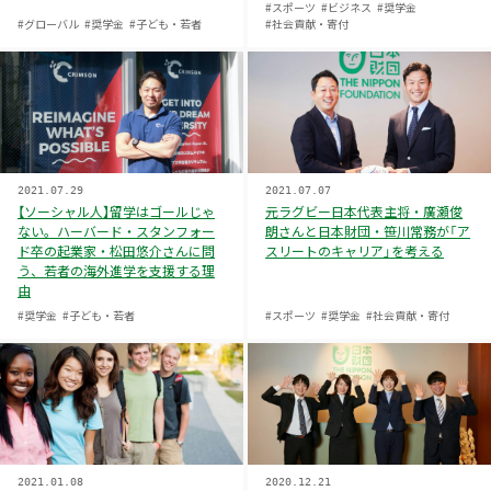
#スポーツ
#ビジネス
#奨学金
#グローバル
#奨学金
#子ども・若者
#社会貢献・寄付
2021.07.29
2021.07.07
【ソーシャル人】留学はゴールじゃ
元ラグビー日本代表主将・廣瀬俊
ない。ハーバード・スタンフォー
朗さんと日本財団・笹川常務が「ア
ド卒の起業家・松田悠介さんに問
スリートのキャリア」を考える
う、若者の海外進学を支援する理
由
#奨学金
#子ども・若者
#スポーツ
#奨学金
#社会貢献・寄付
2021.01.08
2020.12.21