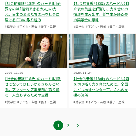
【社会的養護「18歳」のハードル】必
【社会的養護「18歳」のハードル】自
要なのは「信頼できる大人」の支
立後の負担を解消し、支え合いの
え。日米の若者たちの声を社会に
循環を生み出す。奨学生が語る夢
届けるIFCAの取り組み
の奨学金の意味
#奨学金
#子ども・若者
#養子・里親
#奨学金
#子ども・若者
#養子・里親
2020.11.26
2020.11.24
【社会的養護「18歳」のハードル】幸
【社会的養護「18歳」のハードル】道
せになってほしいからきちんと叱
を切り拓く力を育むために。全国
る。アフターケア事業部が取り組
こども福祉センター荒井さんの支
む一人立ちするための支援
援の流儀
#奨学金
#子ども・若者
#養子・里親
#奨学金
#子ども・若者
#養子・里親
1
ペ
2
ペ
ー
ー