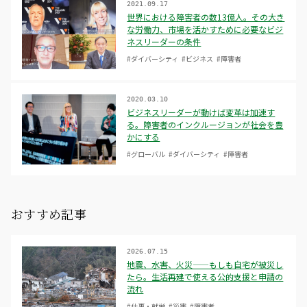
2021.09.17
世界における障害者の数13億人。その大き
な労働力、市場を活かすために必要なビジ
ネスリーダーの条件
#ダイバーシティ
#ビジネス
#障害者
2020.03.10
ビジネスリーダーが動けば変革は加速す
る。障害者のインクルージョンが社会を豊
かにする
#グローバル
#ダイバーシティ
#障害者
おすすめ記事
2026.07.15
地震、水害、火災——もしも自宅が被災し
たら。生活再建で使える公的支援と申請の
流れ
#仕事・就労
#災害
#障害者