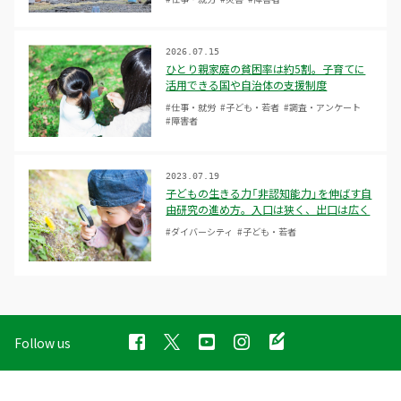
2026.07.15
ひとり親家庭の貧困率は約5割。子育てに
活用できる国や自治体の支援制度
#仕事・就労
#子ども・若者
#調査・アンケート
#障害者
2023.07.19
子どもの生きる力「非認知能力」を伸ばす自
由研究の進め方。入口は狭く、出口は広く
#ダイバーシティ
#子ども・若者
Follow us