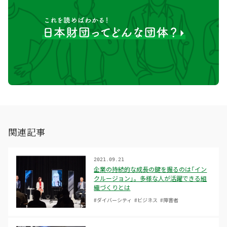
関連記事
2021.09.21
企業の持続的な成長の鍵を握るのは「イン
クルージョン」。多様な人が活躍できる組
織づくりとは
#ダイバーシティ
#ビジネス
#障害者