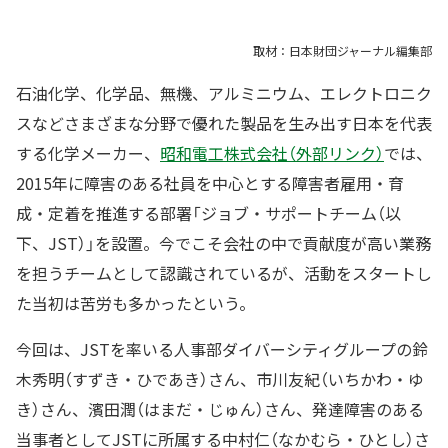
取材：日本財団ジャーナル編集部
石油化学、化学品、無機、アルミニウム、エレクトロニク
スなどさまざまな分野で優れた製品を生み出す日本を代表
する化学メーカー、
昭和電工株式会社（外部リンク）
では、
2015年に障害のある社員を中心とする障害者雇用・育
成・定着を推進する部署「ジョブ・サポートチーム（以
下、JST）」を設置。今でこそ会社の中で貢献度が高い業務
を担うチームとして認識されているが、活動をスタートし
た当初は苦労も多かったという。
今回は、JSTを率いる人事部ダイバーシティグループの鈴
木秀明（すずき・ひであき）さん、市川友紀（いちかわ・ゆ
き）さん、濱田潤（はまだ・じゅん）さん、発達障害のある
当事者としてJSTに所属する中村仁（なかむら・ひとし）さ