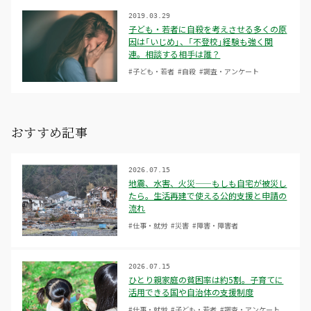
2019.03.29
子ども・若者に自殺を考えさせる多くの原
因は「いじめ」、「不登校」経験も強く関
連。相談する相手は誰？
#子ども・若者
#自殺
#調査・アンケート
おすすめ記事
2026.07.15
地震、水害、火災——もしも自宅が被災し
たら。生活再建で使える公的支援と申請の
流れ
#仕事・就労
#災害
#障害・障害者
2026.07.15
ひとり親家庭の貧困率は約5割。子育てに
活用できる国や自治体の支援制度
#仕事・就労
#子ども・若者
#調査・アンケート