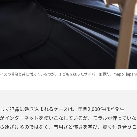
の普及と共に増えているのが、子どもを狙ったサイバー犯罪だ。mapo_japan/shutt
通じて犯罪に巻き込まれるケースは、年間2,000件ほど発生
がインターネットを使いこなしているが、モラルが伴っていな
から遠ざけるのではなく、有用さと怖さを学び、賢く付き合う