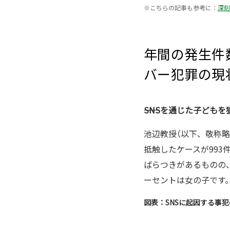
※
こちらの記事も参考に：
深刻
年間の発生件
バー犯罪の現
――SNSを通じた子ど
池辺教授（以下、敬称略
抵触したケースが993
ばらつきがあるものの、
ーセントは女の子です
図表：SNSに起因する事