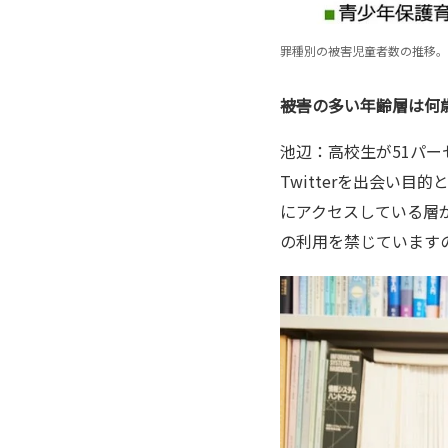
罪種別の被害児童者数の推移。
――被害の多い年齢層は
池辺：高校生が51パー
Twitterを出会い
にアクセスしている層
の利用を禁じています