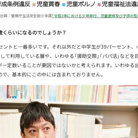
出典：警察庁生活安全局少年課
「令和3年における少年非行、児童虐待及び子供の性被
何歳くらいになるのでしょうか？
セントと一番多いです。それ以外だと中学生が39パーセント、
目的として利用している層や、いわゆる「援助交際」「パパ活」など
が一定数いることが要因ではないかと考えられます。いわゆる
ので、基本的にこの中には含まれておりません。