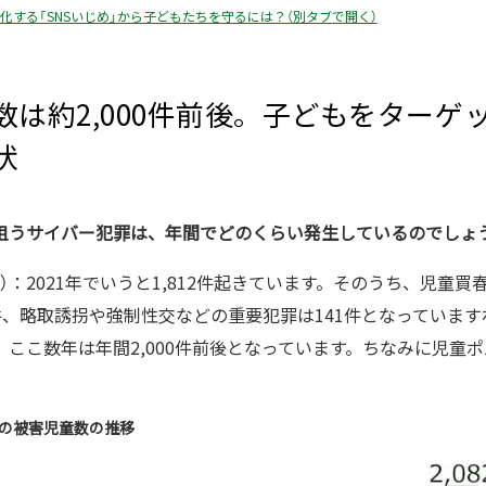
化する「SNSいじめ」から子どもたちを守るには？（別タブで開く）
数は約2,000件前後。子どもをターゲ
状
もを狙うサイバー犯罪は、年間でどのくらい発生しているのでしょ
）：2021年でいうと1,812件起きています。そのうち、児童
件、略取誘拐や強制性交などの重要犯罪は141件となっていま
ここ数年は年間2,000件前後となっています。ちなみに児童ポ
。
犯の被害児童数の推移