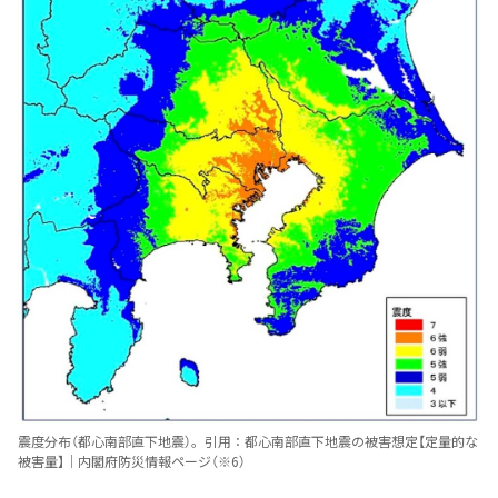
震度分布（都心南部直下地震）。引用：都心南部直下地震の被害想定【定量的な
被害量】｜内閣府防災情報ページ（※6）