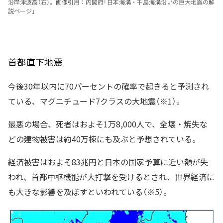
沿岸津波高（右）。画像引用：内閣府「日本海溝・千島海溝沿いの巨大地震の解
説ページ」
首都直下地震
今後30年以内に70パーセントの確率で起きると予測され
ている、マグニチュード7クラスの大地震（※1）。
最悪の場合、死者はおよそ1万8,000人で、全壊・焼失な
どの建物被害は約40万棟にも及ぶと予想されている。
経済被害はおよそ83兆円と日本の国家予算に近い額が失
われ、首都中枢機能が大打撃を受けるとされ、世界経済に
も大きな影響を及ぼすといわれている（※5）。