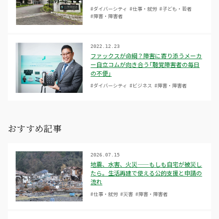
#ダイバーシティ
#仕事・就労
#子ども・若者
#障害・障害者
2022.12.23
ファックスが命綱？障害に寄り添うメーカ
ー自立コムが向き合う「聴覚障害者の毎日
の不便」
#ダイバーシティ
#ビジネス
#障害・障害者
おすすめ記事
2026.07.15
地震、水害、火災——もしも自宅が被災し
たら。生活再建で使える公的支援と申請の
流れ
#仕事・就労
#災害
#障害・障害者