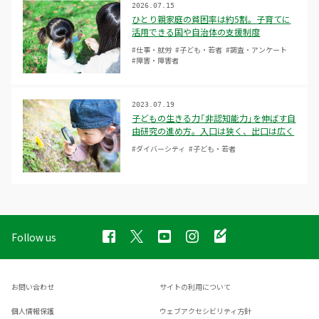
2026.07.15
ひとり親家庭の貧困率は約5割。子育てに
活用できる国や自治体の支援制度
#仕事・就労
#子ども・若者
#調査・アンケート
#障害・障害者
2023.07.19
子どもの生きる力「非認知能力」を伸ばす自
由研究の進め方。入口は狭く、出口は広く
#ダイバーシティ
#子ども・若者
Follow us
お問い合わせ
サイトの利用について
個人情報保護
ウェブアクセシビリティ方針