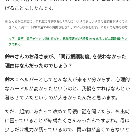
げることにしたんです。
※
なんらかの原因により視覚に障害を受け「見えにくい」「まぶしい」「見える範囲が狭くて歩
きにくい」など、日常生活での不自由さをきたしている状態を指す。 こちらの記事も参考
に：
点字・音声・電子データで読む喜びを。視覚障害者の「読書」を支えるサピエ図書館（別タ
ブで開く）
――鈴木さんのお母さまが、「同行援護制度」を使わなかった
理由はなんだったのでしょう？
鈴木：
ヘルパーとしてどんな人が来るか分からず、心理的
なハードルが高かったというのと、我慢をすればなんとか
暮らせていたというのが大きかったんだと思います。
ただ、起業にあたって改めて母親に話を聞いたら、外出時
に困っていることが結構たくさんあったんですよね。母は
少しだけ視力が残っているので、買い物が全くできないと