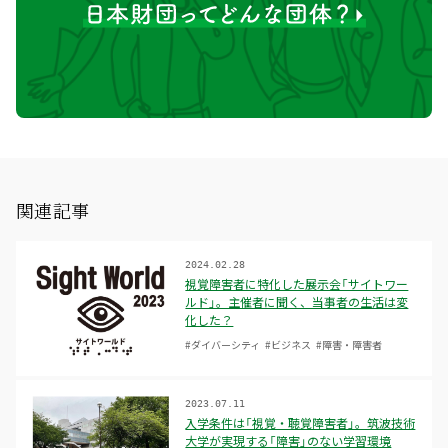
関連記事
2024.02.28
視覚障害者に特化した展示会「サイトワー
ルド」。主催者に聞く、当事者の生活は変
化した？
#ダイバーシティ
#ビジネス
#障害・障害者
2023.07.11
入学条件は「視覚・聴覚障害者」。筑波技術
大学が実現する「障害」のない学習環境