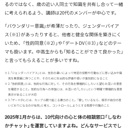
るのではなく、歳の近い人同士で知識を共有し合って一緒
に考えられるよう、講師は20代のメンバーが中心です。
「バウンダリー意識」が希薄だったり、ジェンダーバイア
ス（※1）があったりすると、他者と健全な関係を築きにく
いため、「性的同意（※2）」や「デートDV（※3）」などのテー
マも扱います。中高生からも「知ることができて良かった」
と言ってもらえることが多いですね。
※
1.「ジェンダーバイアス」とは、性別の違いによって特定の役割や行動などに思い込みや偏
見を無意識に持つことや、そのために社会的な評価や扱いが差別的になること
※
2.「性的同意」とは、性的な行為に対して、その行為を積極的にしたいと望むお互いの意思
を確認すること。性的な行為への参加には、お互いの「したい」という明確で積極的な意思
表示があることが大切
※
3.「デートDV」とは、カップル間で起こる暴力のこと。「愛しているなら、相手が自分の思
いどおりになるのが当然」と考え、コントロールしようとする態度や行動のこと
――2025年1月からは、10代向けの心と体の相談窓口「しなわ
かチャット」を運営していますよね。どんなサービスでし