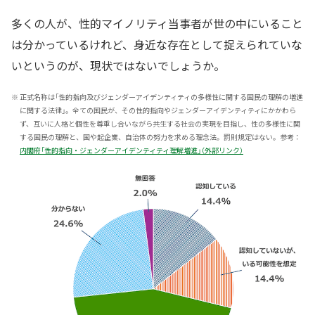
多くの人が、性的マイノリティ当事者が世の中にいること
は分かっているけれど、身近な存在として捉えられていな
いというのが、現状ではないでしょうか。
※
正式名称は「性的指向及びジェンダーアイデンティティの多様性に関する国民の理解の増進
に関する法律」。全ての国民が、その性的指向やジェンダーアイデンティティにかかわら
ず、互いに人格と個性を尊重し合いながら共生する社会の実現を目指し、性の多様性に関
する国民の理解と、国や起企業、自治体の努力を求める理念法。罰則規定はない。参考：
内閣府「性的指向・ジェンダーアイデンティティ理解増進」（外部リンク）