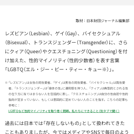
取材：日本財団ジャーナル編集部
レズビアン（Lesbian）、ゲイ（Gay）、バイセクシュアル
（Bisexual）、トランスジェンダー（Transgender）に、さら
にクィア（Queer）やクエスチョニング（Questioning）を付
け加えた、性的マイノリティ（性的少数者）を表す言葉
「LGBTQ（エル・ジー・ビー・ティー・キュー※）」。
※
「レズビアン」は女性の同性愛者、「ゲイ」は男性の同性愛者、「バイセクシャル」は両性愛
者、「トランスジェンダー」は「身体の性」に違和感を持つ人、「クィア」は典型的とされる性
の在り方に当てはまらない人を包括的に表し、「クエスチョニング」は自分の性自認や性的
指向が定まっていない、もしくは意図的に定めていない人のことを指す。こちらの記事も
参考に：
LGBTQなど性的マイノリティを取り巻く問題。私たちにできること（別タブで開く）
過去には日本では「存在しないもの」として扱われてきた
こともありましたが、今ではメディアやSNSで毎日のよう