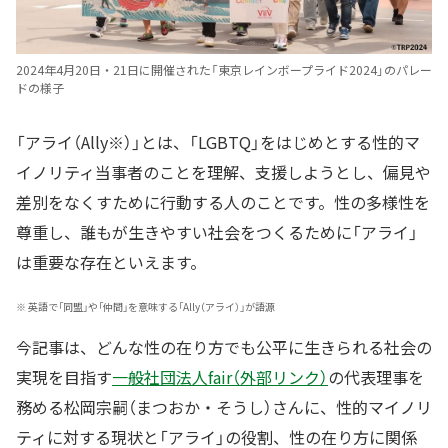
2024年4月20日・21日に開催された「東京レインボープライド2024」のパレー
ドの様子
「アライ（Ally※）」とは、「LGBTQ」をはじめとする性的マ
イノリティ当事者のことを理解、支援しようとし、偏見や
差別をなくすために行動する人のことです。性の多様性を
尊重し、誰もが生きやすい社会をつくるために「アライ」
は重要な存在といえます。
※
英語で「同盟」や「仲間」を意味する「Ally（アライ）」が語源
今記事は、どんな性の在り方でも公平に生きられる社会の
実現を目指す
一般社団法人fair（外部リンク）
の代表理事を
務める松岡宗嗣（まつおか・そうし）さんに、性的マイノリ
ティに対する現状と「アライ」の役割、性の在り方に関係