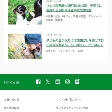
2026.07.15
ひとり親家庭の貧困率は約5割。子育てに
活用できる国や自治体の支援制度
#仕事・就労
#子ども・若者
#調査・アンケート
#障害・障害者
2023.07.19
子どもの生きる力「非認知能力」を伸ばす自
由研究の進め方。入口は狭く、出口は広く
#ダイバーシティ
#子ども・若者
Follow us
お問い合わせ
サイトの利用について
個人情報保護
ウェブアクセシビリティ方針