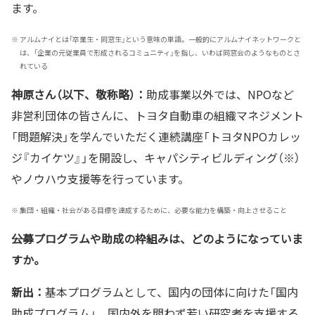
ます。
※
アルムナイとは「卒業生・同窓生」という意味の単語。一般的にアルムナイネットワークと
は、「企業の元従業員で形成されるコミュニティ」を指し、いわば同窓会のようなものとさ
れている
神原さん（以下、敬称略）：
助成事業以外では、NPOなど
非営利団体の皆さんに、トヨタ自動車の組織マネジメント
「問題解決」を学んでいただく連続講座「トヨタNPOカレッ
ジ『カイケツ』」を開設し、キャパシティビルディング（※）
やノウハウ支援等を行っています。
※
集団・組織・社会がある目標を達成するために、必要な能力を構築・向上させること
――公募プログラムや助成の枠組みは、どのようになっていま
すか。
新出：
基本プログラムとして、国内の団体に向けた「国内
助成プログラム」、国内外を問わず若い研究者を支援する