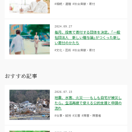
#相続・遺贈
#社会貢献・寄付
2024.09.27
毎月、投票で寄付する団体を決定。「一般
社団法人 新しい贈与論」がつくった新し
い寄付のかたち
#文化・芸術
#社会貢献・寄付
おすすめ記事
2026.07.15
地震、水害、火災——もしも自宅が被災し
たら。生活再建で使える公的支援と申請の
流れ
#仕事・就労
#災害
#障害・障害者