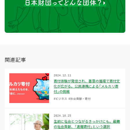
関連記事
2024.12.11
寄付体験が発信され、善意の循環で寄付文
化が広がる。公民連携による「メルカリ寄
付」の挑戦
#ビジネス
#社会貢献・寄付
2024.10.25
生前に社会とつながるきっかけにも。最期
の社会貢献、「遺贈寄付」という選択