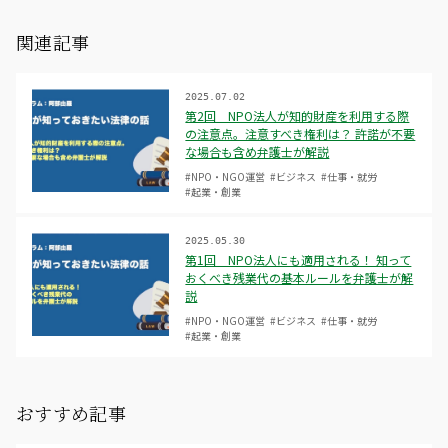
関連記事
2025.07.02
第2回 NPO法人が知的財産を利用する際
の注意点。注意すべき権利は？ 許諾が不要
な場合も含め弁護士が解説
#NPO・NGO運営
#ビジネス
#仕事・就労
#起業・創業
2025.05.30
第1回 NPO法人にも適用される！ 知って
おくべき残業代の基本ルールを弁護士が解
説
#NPO・NGO運営
#ビジネス
#仕事・就労
#起業・創業
おすすめ記事