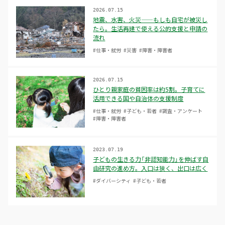
2026.07.15
地震、水害、火災——もしも自宅が被災し
たら。生活再建で使える公的支援と申請の
流れ
#仕事・就労
#災害
#障害・障害者
2026.07.15
ひとり親家庭の貧困率は約5割。子育てに
活用できる国や自治体の支援制度
#仕事・就労
#子ども・若者
#調査・アンケート
#障害・障害者
2023.07.19
子どもの生きる力「非認知能力」を伸ばす自
由研究の進め方。入口は狭く、出口は広く
#ダイバーシティ
#子ども・若者