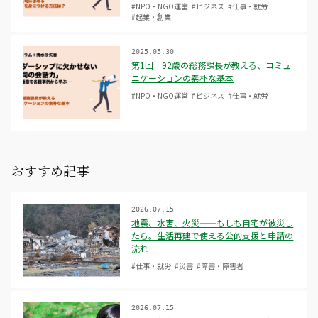
#NPO・NGO運営
#ビジネス
#仕事・就労
#起業・創業
2025.05.30
第1回 92歳の総務課長が教える、コミュ
ニケーションの素朴な基本
#NPO・NGO運営
#ビジネス
#仕事・就労
おすすめ記事
2026.07.15
地震、水害、火災——もしも自宅が被災し
たら。生活再建で使える公的支援と申請の
流れ
#仕事・就労
#災害
#障害・障害者
2026.07.15