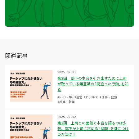
関連記事
2025.07.31
第3回 部下の本音を引き出すために上司
が取っている無意識の「間違った行動」を知
る
#NPO・NGO運営
#ビジネス
#仕事・就労
#起業・創業
2025.07.02
第2回 上司との面談で本音を語るのは少
数。部下が上司に求める「傾聴」を身につけ
る方法は？