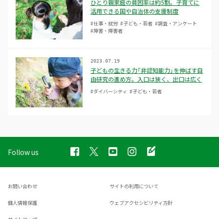
ひとり親家庭の貧困率は約5割。子育てに
活用できる国や自治体の支援制度
#仕事・就労
#子ども・若者
#調査・アンケート
#障害・障害者
2023.07.19
子どもの生きる力「非認知能力」を伸ばす自
由研究の進め方。入口は狭く、出口は広く
#ダイバーシティ
#子ども・若者
Follow us
お問い合わせ
サイトの利用について
個人情報保護
ウェブアクセシビリティ方針