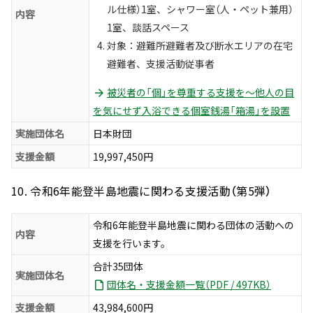
ル仕様）1室、シャワー室（人・ペット兼用）
内容
1室、談話スペース
対象：避難所避難者及び断水エリアの在宅
避難者、支援活動従事者
被災者の「個」を尊重する支援を～他人の目
を気にせず入浴できる個室銭湯「箱湯」を設置
実施団体名
日本財団
支援金額
19,997,450円
10. 令和6年能登半島地震に関わる支援活動（第5弾）
令和6年能登半島地震に関わる団体の活動への
内容
支援を行います。
合計35団体
実施団体名
団体名・支援金額一覧（PDF / 497KB）
支援金額
43,984,600円