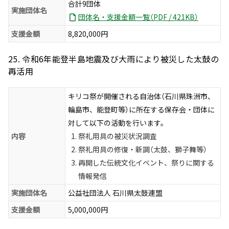
合計9団体
実施団体名
団体名・支援金額一覧（PDF / 421KB）
支援金額
8,820,000円
25. 令和6年能登半島地震及び大雨により被災した太鼓の
再活用
キリコ祭が開催される自治体（石川県珠洲市、
輪島市、能登町等）に所在する保存会・団体に
対して以下の活動を行います。
内容
祭礼用具の被災状況調査
祭礼用具の修復・新調（太鼓、獅子舞等）
再開した伝統文化イベント、祭りに関する
情報発信
実施団体名
公益社団法人 石川県太鼓連盟
支援金額
5,000,000円