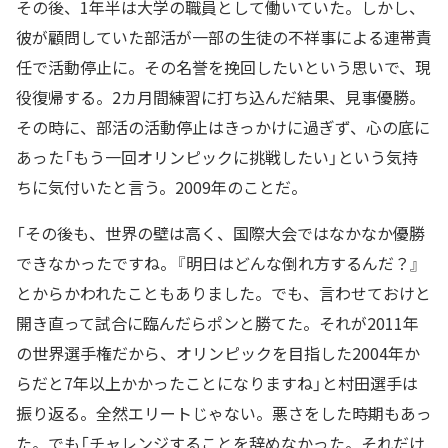
その後、1年半は大学の職員として働いていた。しかし、
彼が顧問していた部活が一部の生徒の不祥事による連帯責
任で活動停止に。その名誉を挽回したいという思いで、現
役復帰する。2カ月間練習に打ち込んだ結果、見事優勝。
その時に、部活の活動停止はきっかけに過ぎず、心の底に
あった「もう一回オリンピックに挑戦したい」という気持
ちに気付いたと言う。2009年のことだ。
「その後も、世界の壁は高く、国際大会ではなかなか優勝
できなかったですね。『明日はどんな倒れ方するんだ？』
とからかわれたこともありました。でも、言わせておけと
開き直って試合に臨んだらポンと勝てた。それが2011年
の世界選手権だから、オリンピックを目指した2004年か
らだと7年以上かかったことになりますね」と村田選手は
振り返る。全然エリートじゃない。悪さをした時期もあっ
た。でも「チャレンジすることを辞めなかった。それだけ