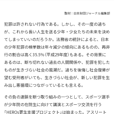
取材：日本財団ジャーナル編集部
犯罪は許されない行為である。しかし、その一度の過ち
が、これから長い人生を送る少年・少女たちの未来を決め
てしまっていいのだろうか。法務省の統計によると、日本
の少年犯罪の検挙数は年々減少の傾向にあるものの、再非
行の割合は高く35.5％（平成29年度）もある。その背景に
あるのは、断ち切れない過去の人間関係や、犯罪を犯した
ものが生きづらい社会の風潮だ。過ちを後悔し社会復帰が
望む受刑者がいても、生きづらい社会が、新しい犯罪を生
み出し悪循環につながっているとも言える。
その負の連鎖を断つ取り組みの一つとして、スポーツ選手
が少年院の在院生に向けて講演とスポーツ交流を行う
「HEROs更生支援プロジェクト」は始まった。アスリート