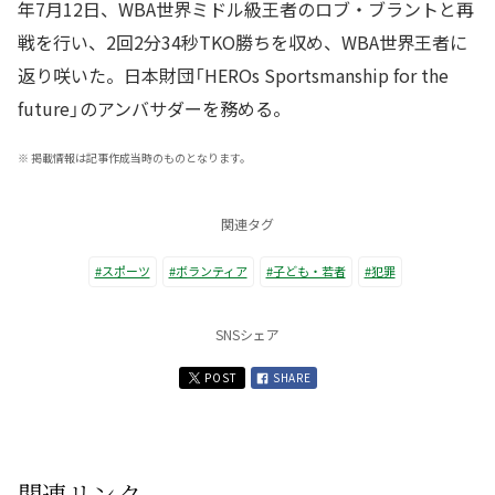
年7月12日、WBA世界ミドル級王者のロブ・ブラントと再
戦を行い、2回2分34秒TKO勝ちを収め、WBA世界王者に
返り咲いた。日本財団「HEROs Sportsmanship for the
future」のアンバサダーを務める。
※
掲載情報は記事作成当時のものとなります。
関連タグ
#スポーツ
#ボランティア
#子ども・若者
#犯罪
SNSシェア
POST
SHARE
関連リンク