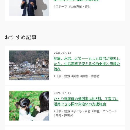
#スポーツ
#社会貢献・寄付
おすすめ記事
2026.07.15
地震、水害、火災——もしも自宅が被災し
たら。生活再建で使える公的支援と申請の
流れ
#仕事・就労
#災害
#障害・障害者
2026.07.15
ひとり親家庭の貧困率は約5割。子育てに
活用できる国や自治体の支援制度
#仕事・就労
#子ども・若者
#調査・アンケート
#障害・障害者