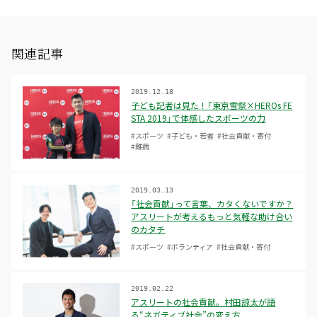
関連記事
2019.12.18
子ども記者は見た！「東京雪祭×HEROs FE
STA 2019」で体感したスポーツの力
#スポーツ
#子ども・若者
#社会貢献・寄付
#難病
2019.03.13
「社会貢献」って言葉、カタくないですか？
アスリートが考えるもっと気軽な助け合い
のカタチ
#スポーツ
#ボランティア
#社会貢献・寄付
2019.02.22
アスリートの社会貢献。村田諒太が語
る“ネガティブ社会”の変え方