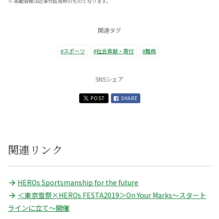
※
掲載情報は記事作成当時のものとなります。
関連タグ
#スポーツ
#社会貢献・寄付
#難病
SNSシェア
POST
SHARE
関連リンク
HEROs Sportsmanship for the future
＜東京雪祭×HEROs FESTA2019＞On Your Marks～スタート
ラインに立て～開催