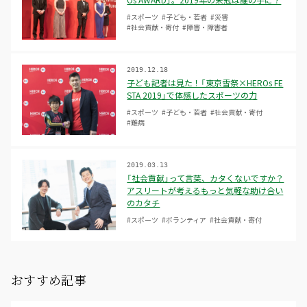
Os AWARD」。2019年の栄冠は誰の手に？
#スポーツ
#子ども・若者
#災害
#社会貢献・寄付
#障害・障害者
2019.12.18
子ども記者は見た！「東京雪祭×HEROs FE
STA 2019」で体感したスポーツの力
#スポーツ
#子ども・若者
#社会貢献・寄付
#難病
2019.03.13
「社会貢献」って言葉、カタくないですか？
アスリートが考えるもっと気軽な助け合い
のカタチ
#スポーツ
#ボランティア
#社会貢献・寄付
おすすめ記事