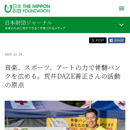
日本財団ジャーナル
未来のために何ができる？が見つかるメディア
POST
SHARE
2019.12.20
音楽、スポーツ、アートの力で骨髄バン
クを広める。荒井DAZE善正さんの活動
の原点