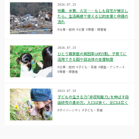
2026.07.15
地震、水害、火災——もしも自宅が被災し
たら。生活再建で使える公的支援と申請の
流れ
#仕事・就労
#災害
#障害・障害者
2026.07.15
ひとり親家庭の貧困率は約5割。子育てに
活用できる国や自治体の支援制度
#仕事・就労
#子ども・若者
#調査・アンケート
#障害・障害者
2023.07.19
子どもの生きる力「非認知能力」を伸ばす自
由研究の進め方。入口は狭く、出口は広く
#ダイバーシティ
#子ども・若者