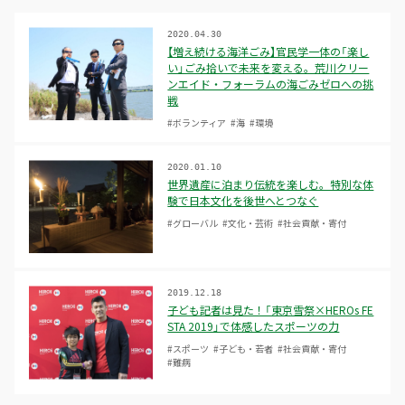
2020.04.30
【増え続ける海洋ごみ】官民学一体の「楽し
い」ごみ拾いで未来を変える。荒川クリー
ンエイド・フォーラムの海ごみゼロへの挑
戦
#ボランティア
#海
#環境
2020.01.10
世界遺産に泊まり伝統を楽しむ。特別な体
験で日本文化を後世へとつなぐ
#グローバル
#文化・芸術
#社会貢献・寄付
2019.12.18
子ども記者は見た！「東京雪祭×HEROs FE
STA 2019」で体感したスポーツの力
#スポーツ
#子ども・若者
#社会貢献・寄付
#難病