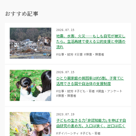
おすすめ記事
2026.07.15
地震、水害、火災——もしも自宅が被災し
たら。生活再建で使える公的支援と申請の
流れ
#仕事・就労
#災害
#障害・障害者
2026.07.15
ひとり親家庭の貧困率は約5割。子育てに
活用できる国や自治体の支援制度
#仕事・就労
#子ども・若者
#調査・アンケート
#障害・障害者
2023.07.19
子どもの生きる力「非認知能力」を伸ばす自
由研究の進め方。入口は狭く、出口は広く
#ダイバーシティ
#子ども・若者