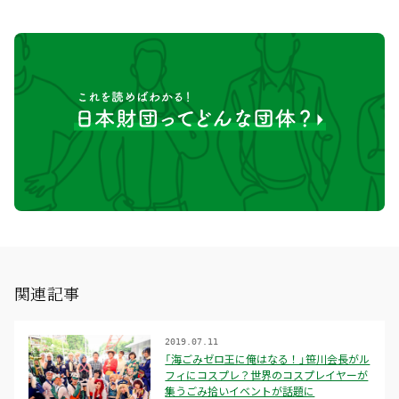
関連記事
2019.07.11
「海ごみゼロ王に俺はなる！」笹川会長がル
フィにコスプレ？世界のコスプレイヤーが
集うごみ拾いイベントが話題に