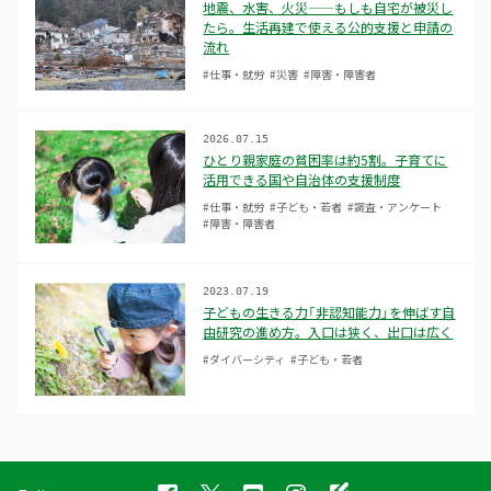
地震、水害、火災——もしも自宅が被災し
たら。生活再建で使える公的支援と申請の
流れ
#仕事・就労
#災害
#障害・障害者
2026.07.15
ひとり親家庭の貧困率は約5割。子育てに
活用できる国や自治体の支援制度
#仕事・就労
#子ども・若者
#調査・アンケート
#障害・障害者
2023.07.19
子どもの生きる力「非認知能力」を伸ばす自
由研究の進め方。入口は狭く、出口は広く
#ダイバーシティ
#子ども・若者