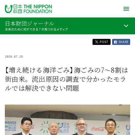
日本財団ジャーナル
未来のために何ができる？が見つかるメディア
POST
SHARE
2020.07.20
【増え続ける海洋ごみ】海ごみの7〜8割は
街由来。流出原因の調査で分かったモラ
ルでは解決できない問題