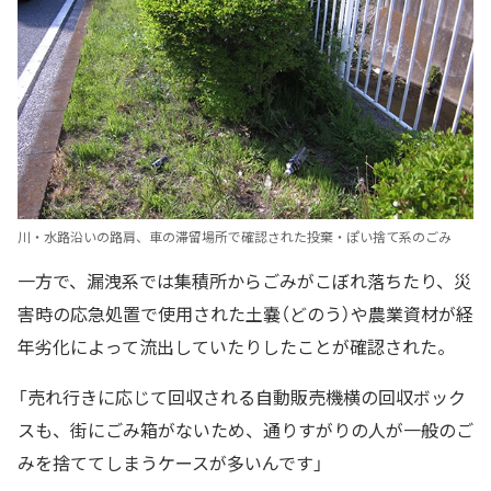
川・水路沿いの路肩、車の滞留場所で確認された投棄・ぽい捨て系のごみ
一方で、漏洩系では集積所からごみがこぼれ落ちたり、災
害時の応急処置で使用された土嚢（どのう）や農業資材が経
年劣化によって流出していたりしたことが確認された。
「売れ行きに応じて回収される自動販売機横の回収ボック
スも、街にごみ箱がないため、通りすがりの人が一般のご
みを捨ててしまうケースが多いんです」