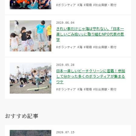
#ボランティア
#海
#環境
#社会貢献・寄付
2019.06.04
きれい事だけじゃ海は守れない。「日本一
楽しいごみ拾い」に取り組むNPO代表の哲
学
#ボランティア
#海
#環境
#社会貢献・寄付
2019.05.28
日本一楽しいビーチクリーンに密着！参加
して分かった多くのボランティアが集まる
ワケ
#ボランティア
#海
#環境
#社会貢献・寄付
おすすめ記事
2026.07.15