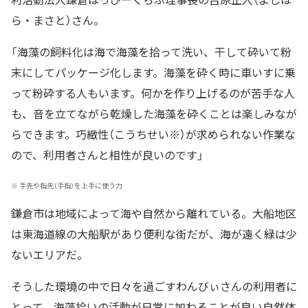
ら・まさと）さん。
「海藻の飼料化は海で海藻を拾って洗い、干して砕いて粉
末にしてパッケージ化します。海藻を砕く時に車いすに乗
って粉砕する人もいます。何かを作り上げるのが苦手な人
も、音を立てながら乾燥した海藻を砕くことは楽しみなが
らできます。巧緻性（こうちせい※）が求められない作業な
ので、利用者さんと相性が良いのです」
※
手先や指先（手指）を上手に使う力
鎌倉市は地域によって海や自然から離れている。大船地区
は東海道線の大船駅があり便利な街だが、海が遠く緑は少
ないエリアだ。
そうした環境の中で日々を過ごすわんびぃさんの利用者に
とって、海藻拾いの活動が日常に加わることが良い自然体