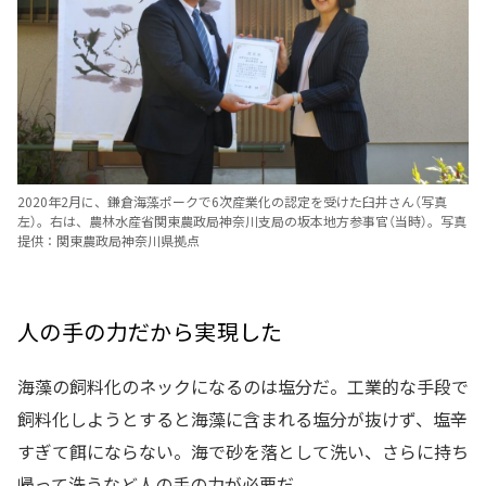
2020年2月に、鎌倉海藻ポークで6次産業化の認定を受けた臼井さん（写真
左）。右は、農林水産省関東農政局神奈川支局の坂本地方参事官（当時）。写真
提供：関東農政局神奈川県拠点
人の手の力だから実現した
海藻の飼料化のネックになるのは塩分だ。工業的な手段で
飼料化しようとすると海藻に含まれる塩分が抜けず、塩辛
すぎて餌にならない。海で砂を落として洗い、さらに持ち
帰って洗うなど人の手の力が必要だ。