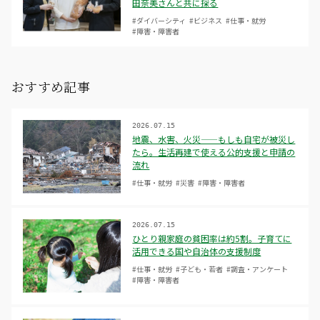
田奈美さんと共に探る
#ダイバーシティ
#ビジネス
#仕事・就労
#障害・障害者
おすすめ記事
2026.07.15
地震、水害、火災——もしも自宅が被災し
たら。生活再建で使える公的支援と申請の
流れ
#仕事・就労
#災害
#障害・障害者
2026.07.15
ひとり親家庭の貧困率は約5割。子育てに
活用できる国や自治体の支援制度
#仕事・就労
#子ども・若者
#調査・アンケート
#障害・障害者