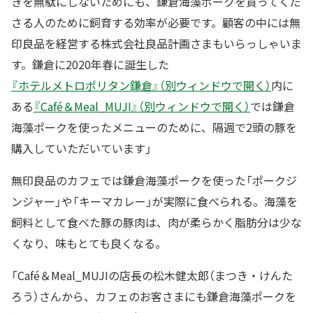
きを無駄にしないためにも、鎌倉海藻ポークを買ってくだ
さる人のために飼育する効率が必要です。顧客の中には無
印良品を経営する株式会社良品計画さまもいらっしゃいま
す。鎌倉に2020年春に誕生した
『ホテルメトロポリタン鎌倉』（別ウィンドウで開く）
内に
ある
『Café＆Meal_MUJI』（別ウィンドウで開く）
では鎌倉
海藻ポークを使ったメニューのために、隔週で2頭の豚を
購入していただいています」
無印良品のカフェでは鎌倉海藻ポークを使った「ポークジ
ンジャー」や「キーマカレー」が実際に食べられる。海藻を
飼料として食べた豚の豚肉は、肉が柔らかく脂肪分は少な
くなり、味もとても良くなる。
「Café＆Meal_MUJIの店長の松木健太郎（まつき・けんた
ろう）さんから、カフェのお客さまにも鎌倉海藻ポークを