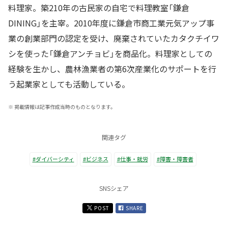
料理家。築210年の古民家の自宅で料理教室「鎌倉
DINING」を主宰。2010年度に鎌倉市商工業元気アップ事
業の創業部門の認定を受け、廃棄されていたカタクチイワ
シを使った「鎌倉アンチョビ」を商品化。料理家としての
経験を生かし、農林漁業者の第6次産業化のサポートを行
う起業家としても活動している。
※
掲載情報は記事作成当時のものとなります。
関連タグ
#ダイバーシティ
#ビジネス
#仕事・就労
#障害・障害者
SNSシェア
POST
SHARE