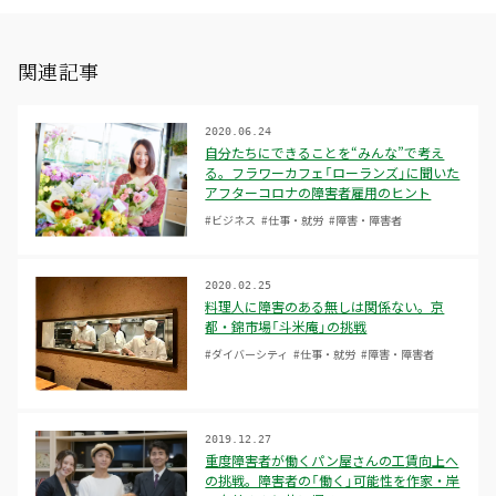
関連記事
2020.06.24
自分たちにできることを“みんな”で考え
る。フラワーカフェ「ローランズ」に聞いた
アフターコロナの障害者雇用のヒント
#ビジネス
#仕事・就労
#障害・障害者
2020.02.25
料理人に障害のある無しは関係ない。京
都・錦市場「斗米庵」の挑戦
#ダイバーシティ
#仕事・就労
#障害・障害者
2019.12.27
重度障害者が働くパン屋さんの工賃向上へ
の挑戦。障害者の「働く」可能性を作家・岸