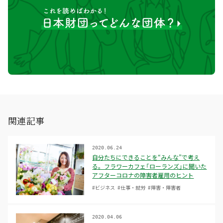
関連記事
2020.06.24
自分たちにできることを“みんな”で考え
る。フラワーカフェ「ローランズ」に聞いた
アフターコロナの障害者雇用のヒント
#ビジネス
#仕事・就労
#障害・障害者
2020.04.06