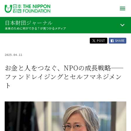
日本財団ジャーナル
未来のために何ができる？が見つかるメディア
POST
SHARE
2025.04.11
お金と人をつなぐ、NPOの成長戦略——
ファンドレイジングとセルフマネジメン
ト