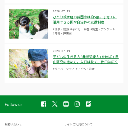
2026.07.15
ひとり親家庭の貧困率は約5割。子育てに
活用できる国や自治体の支援制度
#仕事・就労
#子ども・若者
#調査・アンケート
#障害・障害者
2023.07.19
子どもの生きる力「非認知能力」を伸ばす自
由研究の進め方。入口は狭く、出口は広く
#ダイバーシティ
#子ども・若者
Follow us
お問い合わせ
サイトの利用について