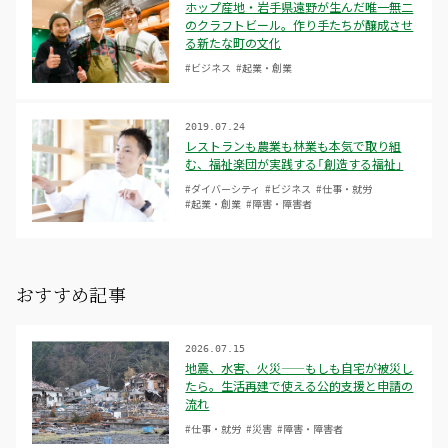
ホップ産地・岩手県遠野が生んだ唯一無二
のクラフトビール。作り手たちが醸成させ
る新たな町の文化
#ビジネス
#起業・創業
2019.07.24
レストランも農業も林業も本気で取り組
む、福祉楽団が実践する「創造する福祉」
#ダイバーシティ
#ビジネス
#仕事・就労
#起業・創業
#障害・障害者
おすすめ記事
2026.07.15
地震、水害、火災——もしも自宅が被災し
たら。生活再建で使える公的支援と申請の
流れ
#仕事・就労
#災害
#障害・障害者