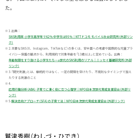
た。
※
1.出典：
SNS利用率 小学生高学年で62％ 中学生は95％｜NTTドコモ モバイル社会研究所（外部リン
ク）
※
2.主要なSNS（X、Instagram、TikTokなど）の多くは、安全面への考慮や国際的な児童プラ
イバシー保護の観点から、利用規約で対象年齢を「13歳以上」と定めている。出典：
年齢制限をすり抜ける小学生たち－α世代のSNS利用のリアル｜ニッセイ基礎研究所（外部
リンク）
※
3.「間欠刺激」とは、継続的ではなく、一定の間隔を空けたり、不規則なタイミングで加え
たりする刺激のこと
※
4.
応用行動分析（ABA） 子育てに凄く役に立つ心理学｜NPO日本次世代育成支援協会（外部リ
ンク）
※
5.
解決志向アプローチ（SFA）の子育て法｜NPO日本次世代育成支援協会（外部リンク）
鷲津秀樹（わしづ・ひでき）