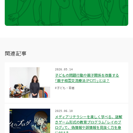
関連記事
2026.05.14
子どもの問題行動や親子関係を改善する
「親子相互交流療法（PCIT）」とは？
#子ども・若者
2025.06.10
メディアリテラシーを楽しく学べる、謎解
きゲーム形式の教育プログラム「レイのブ
ログ」で、偽情報や誤情報を見抜く力を身
に付ける